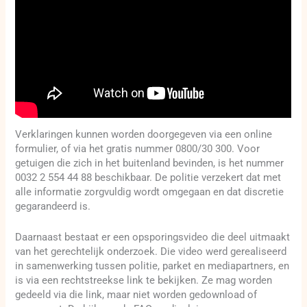
Verklaringen kunnen worden doorgegeven via een online
formulier, of via het gratis nummer 0800/30 300. Voor
getuigen die zich in het buitenland bevinden, is het nummer
0032 2 554 44 88 beschikbaar. De politie verzekert dat met
alle informatie zorgvuldig wordt omgegaan en dat discretie
gegarandeerd is.
Daarnaast bestaat er een opsporingsvideo die deel uitmaakt
van het gerechtelijk onderzoek. Die video werd gerealiseerd
in samenwerking tussen politie, parket en mediapartners, en
is via een rechtstreekse link te bekijken. Ze mag worden
gedeeld via die link, maar niet worden gedownload of