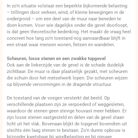
In zo’n situatie volstaat een beperkte bijkomende belasting
– trillingen door verkeer, wind, of kleine bewegingen in de
ondergrond – om een deel van de muur naar beneden te
doen komen. Voor wie dagelijks onder die gevel doorloopt,
is dat geen theoretische bedenking. Het maakt de vraag heel
concreet hoe lang zo’n toestand nog aanvaardbaar blijft in
een straat waar mensen wonen, fietsen en wandelen.
Scheuren, losse stenen en een zwakke topgevel
Ook aan de linkerzijde van de gevel is de schade duidelijk
zichtbaar. De muur is daar plaatselijk gezakt, met scheuren
die schuin door het metselwerk lopen. Die scheuren wijzen
op blijvende vervormingen in de dragende structuur.
De toestand van de voegen versterkt dat beeld. Op
verschillende plaatsen zijn ze verpoederd of weggesleten,
waardoor de stenen geen stevige houvast meer hebben. Er
zijn losse stenen vastgesteld en delen van de gevel staan
licht uit het vlak. Bovenaan blijkt de topgevel bovendien uit
slechts één laag stenen te bestaan. Zo’n dunne opbouw is
bijzonder kwetsbaar bij windbelasting en bij nieuwe