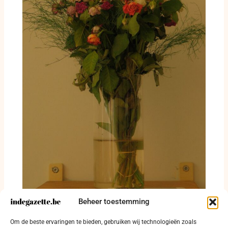
Beheer toestemming
Brute aanval na voetbalavond: onder invloed
Om de beste ervaringen te bieden, gebruiken wij technologieën zoals