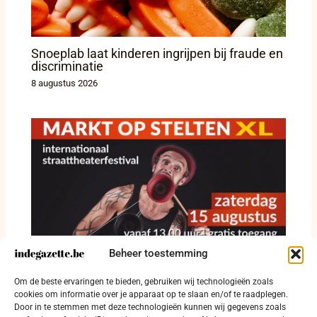
Snoeplab laat kinderen ingrijpen bij fraude en
discriminatie
8 augustus 2026
Beheer toestemming
Straattheater krijgt vrije baan op Grote Markt
Om de beste ervaringen te bieden, gebruiken wij technologieën zoals
in Diksmuide
cookies om informatie over je apparaat op te slaan en/of te raadplegen.
Door in te stemmen met deze technologieën kunnen wij gegevens zoals
8 augustus 2026