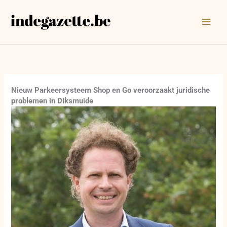
Ga
naar
de
inhoud
Nieuw Parkeersysteem Shop en Go veroorzaakt juridische
problemen in Diksmuide