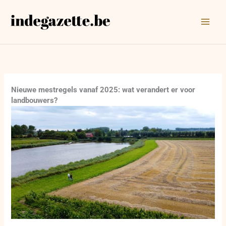
Ga
naar
de
inhoud
Nieuwe mestregels vanaf 2025: wat verandert er voor
landbouwers?