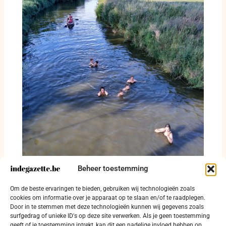
Beheer toestemming
Openluchtzwemzone toont dat Diksmuide
Om de beste ervaringen te bieden, gebruiken wij technologieën zoals
nog meer nood heeft aan verkoeling
cookies om informatie over je apparaat op te slaan en/of te raadplegen.
29 juli 2026
Door in te stemmen met deze technologieën kunnen wij gegevens zoals
surfgedrag of unieke ID's op deze site verwerken. Als je geen toestemming
geeft of je toestemming intrekt, kan dit een nadelige invloed hebben op