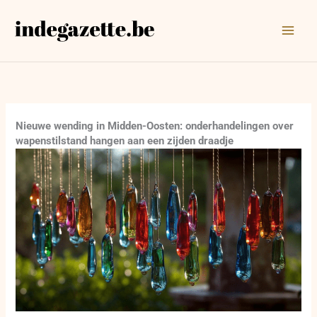
Ga
naar
de
inhoud
Nieuwe wending in Midden-Oosten: onderhandelingen over
wapenstilstand hangen aan een zijden draadje