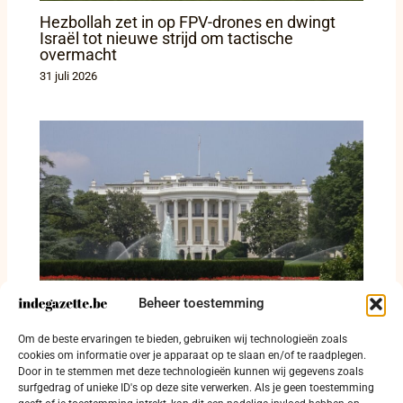
Hezbollah zet in op FPV-drones en dwingt
Israël tot nieuwe strijd om tactische
overmacht
31 juli 2026
Beheer toestemming
Washington treft financieel netwerk rond
Om de beste ervaringen te bieden, gebruiken wij technologieën zoals
Hamas en Egyptische Moslimbroederschap
cookies om informatie over je apparaat op te slaan en/of te raadplegen.
Door in te stemmen met deze technologieën kunnen wij gegevens zoals
28 juli 2026
surfgedrag of unieke ID's op deze site verwerken. Als je geen toestemming