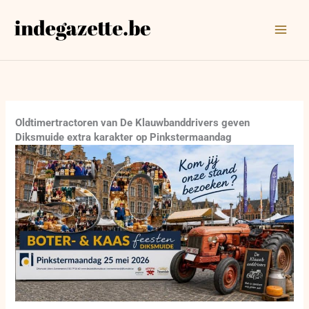
Ga
naar
de
inhoud
Oldtimertractoren van De Klauwbanddrivers geven
Diksmuide extra karakter op Pinkstermaandag