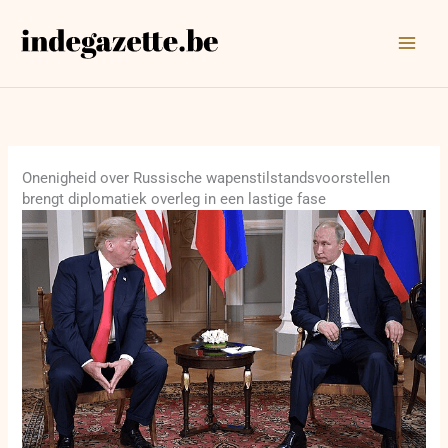
Ga
naar
de
inhoud
Onenigheid over Russische wapenstilstandsvoorstellen
brengt diplomatiek overleg in een lastige fase