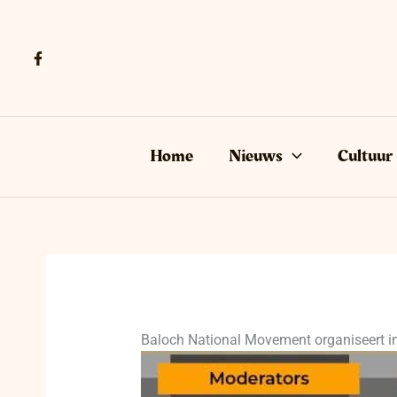
Ga
naar
de
inhoud
Home
Nieuws
Cultuur
Baloch National Movement organiseert in