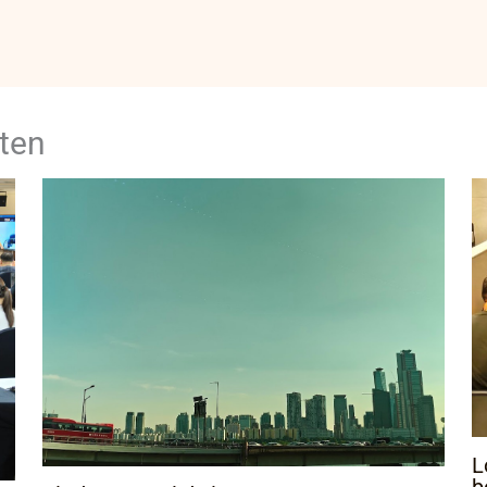
ten
L