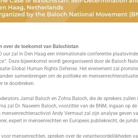
 over de toekomst van Balochistan
r zal in Den Haag een internationale conferentie plaatsvinden
ce”
. Deze bijeenkomst wordt georganiseerd door de Baloch Na
atie Global Human Rights Defense. Het evenement zal prominent
landen samenbrengen om de politieke en mensenrechtensituatie 
er te doorbreken.
derators Jamal Baloch en Zohra Baloch, die de sprekers zullen 
ma zal Dr. Naseem Baloch, voorzitter van de BNM, ingaan op de h
en mensenrechtenactivist Andy Vermaut zal zijn analyse geven v
hrer, expert in mensenrechten en Europees publiekrecht, de juridi
r voor mensenrechten, spreken over de verantwoordelijkheden van