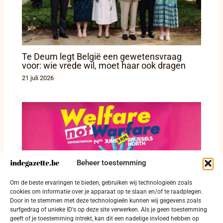
Te Deum legt België een gewetensvraag
voor: wie vrede wil, moet haar ook dragen
21 juli 2026
Beheer toestemming
Twaalfduizend betogers trekken in Brussel
Om de beste ervaringen te bieden, gebruiken wij technologieën zoals
de straat op tegen militarisering
cookies om informatie over je apparaat op te slaan en/of te raadplegen.
Door in te stemmen met deze technologieën kunnen wij gegevens zoals
15 juni 2026
surfgedrag of unieke ID's op deze site verwerken. Als je geen toestemming
geeft of je toestemming intrekt, kan dit een nadelige invloed hebben op