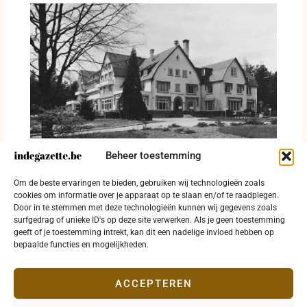
Beheer toestemming
Bilderberg blijft balanceren tussen besloten
Om de beste ervaringen te bieden, gebruiken wij technologieën zoals
overleg en publieke twijfel
cookies om informatie over je apparaat op te slaan en/of te raadplegen.
Door in te stemmen met deze technologieën kunnen wij gegevens zoals
20 juni 2026
surfgedrag of unieke ID's op deze site verwerken. Als je geen toestemming
geeft of je toestemming intrekt, kan dit een nadelige invloed hebben op
bepaalde functies en mogelijkheden.
ACCEPTEREN