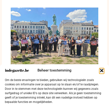
Beheer toestemming
‘Free Lee Man-hee’ klinkt voor het Europees
Om de beste ervaringen te bieden, gebruiken wij technologieën zoals
Parlement in Brussel
cookies om informatie over je apparaat op te slaan en/of te raadplegen.
Door in te stemmen met deze technologieën kunnen wij gegevens zoals
1 augustus 2026
surfgedrag of unieke ID's op deze site verwerken. Als je geen toestemming
geeft of je toestemming intrekt, kan dit een nadelige invloed hebben op
bepaalde functies en mogelijkheden.