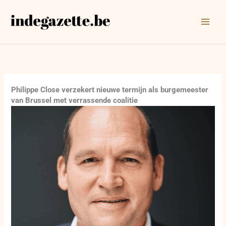
Ga
naar
de
inhoud
Philippe Close verzekert nieuwe termijn als burgemeester
van Brussel met verrassende coalitie