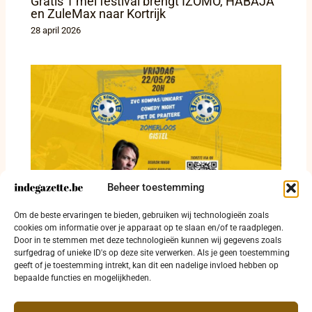
Gratis 1 mei festival brengt IZOMO, HABAJA
en ZuleMax naar Kortrijk
28 april 2026
Beheer toestemming
Comedy night van ZVC Kompas/Unicars
Om de beste ervaringen te bieden, gebruiken wij technologieën zoals
brengt Piet De Praitere naar Gistel
cookies om informatie over je apparaat op te slaan en/of te raadplegen.
Door in te stemmen met deze technologieën kunnen wij gegevens zoals
4 april 2026
surfgedrag of unieke ID's op deze site verwerken. Als je geen toestemming
geeft of je toestemming intrekt, kan dit een nadelige invloed hebben op
bepaalde functies en mogelijkheden.