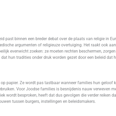
eleid past binnen een breder debat over de plaats van religie in E
 medische argumenten of religieuze overtuiging. Het raakt ook aa
eilijk evenwicht zoeken: ze moeten rechten beschermen, zorgen 
 dat hun tradities onder druk worden gezet door een beleid dat h
sel op papier. Ze wordt pas tastbaar wanneer families hun geloo
ruiken. Voor Joodse families is besnijdenis nauw verweven met 
tiek wordt besproken, heeft dat dus gevolgen die verder reiken 
rouwen tussen burgers, instellingen en beleidsmakers.