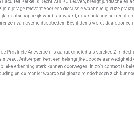
e Faculteit Kerkelijk Recht van KU Leuven, brengt juridische en 
zijn bijdrage relevant voor een discussie waarin religieuze prakti
aktijk maatschappelijk wordt aanvaard, maar ook hoe het recht o
renzen van overheidsoptreden. Besnijdenis wordt daardoor een 
 de Provincie Antwerpen, is aangekondigd als spreker. Zijn dee
ale niveau. Antwerpen kent een belangrijke Joodse aanwezigheid
publieke erkenning sterk kunnen doorwegen. In zo’n context is bel
e houding en de manier waarop religieuze minderheden zich kunnen