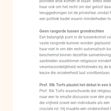
politieke druk komen te staan. Beels wees
haar ook om het recht om dat geloof daadw
teruggedrongen tot de privésfeer, omdat h
een politiek kader waarin minderheden hu
Geen rangorde tussen grondrechten
Een belangrijk punt in de tussenkomst van
vaste rangorde kunnen worden geplaatst. 
haar niet in om één recht automatisch bo
beschermd binnen dezelfde samenleving. V
aanbieden waarbinnen religieuze minderhe
verantwoordelijkheid rechtstreeks bij de 
keuze die onzekerheid laat voortbestaan.
Prof. Rik Torfs plaatst het debat in een 
Prof. Rik Torfs waarschuwde dat religieu
naar een te smalle discussie over één prak
die vrijheid zowel een individuele als een
cruciale rol. Hij maakte een onderscheid t