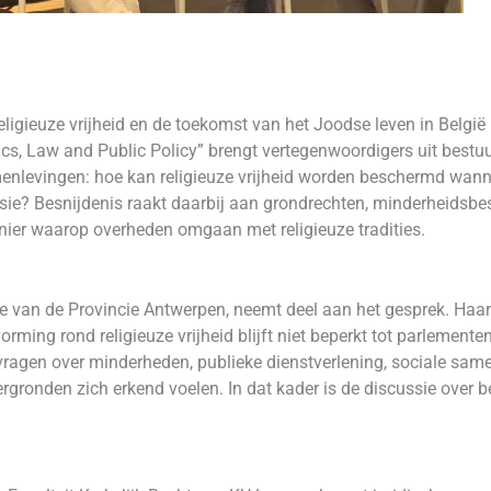
ligieuze vrijheid en de toekomst van het Joodse leven in België k
tics, Law and Public Policy” brengt vertegenwoordigers uit bestu
enlevingen: hoe kan religieuze vrijheid worden beschermd wanne
ssie? Besnijdenis raakt daarbij aan grondrechten, minderheidsb
nier waarop overheden omgaan met religieuze tradities.
ie van de Provincie Antwerpen, neemt deel aan het gesprek. Haar
vorming rond religieuze vrijheid blijft niet beperkt tot parlement
 vragen over minderheden, publieke dienstverlening, sociale s
rgronden zich erkend voelen. In dat kader is de discussie over 