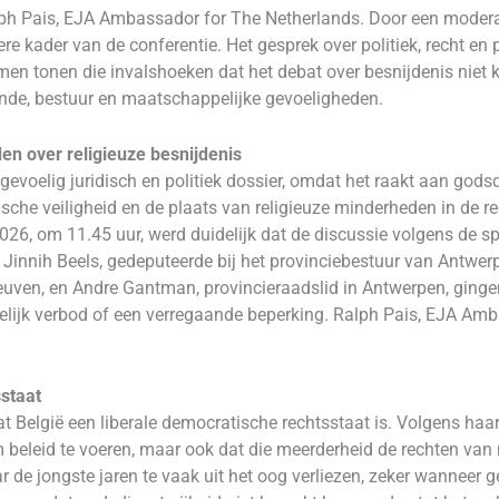
h Pais, EJA Ambassador for The Netherlands. Door een moderat
ere kader van de conferentie. Het gesprek over politiek, recht en p
en tonen die invalshoeken dat het debat over besnijdenis niet ka
kunde, bestuur en maatschappelijke gevoeligheden.
den over religieuze besnijdenis
 gevoelig juridisch en politiek dossier, omdat het raakt aan godsd
che veiligheid en de plaats van religieuze minderheden in de rech
026, om 11.45 uur, werd duidelijk dat de discussie volgens de s
Jinnih Beels, gedeputeerde bij het provinciebestuur van Antwerpe
euven, en Andre Gantman, provincieraadslid in Antwerpen, gingen 
ijk verbod of een verregaande beperking. Ralph Pais, EJA Amba
sstaat
at België een liberale democratische rechtsstaat is. Volgens haar
 beleid te voeren, maar ook dat die meerderheid de rechten va
 de jongste jaren te vaak uit het oog verliezen, zeker wanneer ge