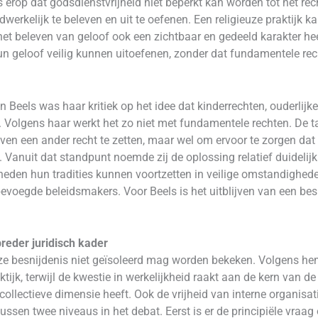
 erop dat godsdienstvrijheid niet beperkt kan worden tot het rec
erkelijk te beleven en uit te oefenen. Een religieuze praktijk k
et beleven van geloof ook een zichtbaar en gedeeld karakter heeft
n geloof veilig kunnen uitoefenen, zonder dat fundamentele rec
 Beels was haar kritiek op het idee dat kinderrechten, ouderlijke
Volgens haar werkt het zo niet met fundamentele rechten. De ta
ven een ander recht te zetten, maar wel om ervoor te zorgen dat
anuit dat standpunt noemde zij de oplossing relatief duidelijk
den hun tradities kunnen voortzetten in veilige omstandigheden
bevoegde beleidsmakers. Voor Beels is het uitblijven van een be
breder juridisch kader
ze besnijdenis niet geïsoleerd mag worden bekeken. Volgens hem
tijk, terwijl de kwestie in werkelijkheid raakt aan de kern van d
 collectieve dimensie heeft. Ook de vrijheid van interne organisa
ussen twee niveaus in het debat. Eerst is er de principiële vraag 