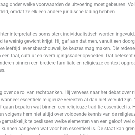
raag onder welke voorwaarden de uitvoering moet gebeuren. Vol
eld, omdat ze elk een andere juridische lading hebben.
eninterpretaties soms sterk individualistisch worden ingevuld.
eid te weinig gewicht krijgt. Hij gaf aan dat men, vanuit een do
re leeftijd levensbeschouwelijke keuzes mag maken. Die redener
een taal, cultuur en overtuigingskader opvoeden. Dat betekent ni
deren binnen een bredere familiale en religieuze context opgroe
es.
over de rol van rechtbanken. Hij verwees naar het debat over ri
wanneer essentiële religieuze vereisten al dan niet vervuld zijn. 
lf gaan bepalen wat binnen een religieuze traditie essentieel is
 volgens hem niet altijd over voldoende kennis van de religieuz
te gemakkelijk te beslissen welke elementen van een geloof wel o
elf kunnen aangeven wat voor hen essentieel is. De staat kan gr