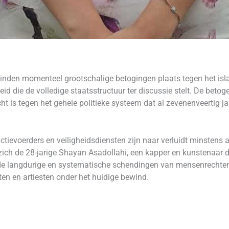
n vinden momenteel grootschalige betogingen plaats tegen het isl
 die de volledige staatsstructuur ter discussie stelt. De betoge
t is tegen het gehele politieke systeem dat al zevenenveertig j
actievoerders en veiligheidsdiensten zijn naar verluidt minsten
ich de 28-jarige Shayan Asadollahi, een kapper en kunstenaar di
 de langdurige en systematische schendingen van mensenrechten 
ten en artiesten onder het huidige bewind.