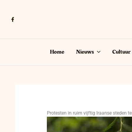
Ga
naar
de
inhoud
Home
Nieuws
Cultuur
Protesten in ruim vijftig Iraanse steden t