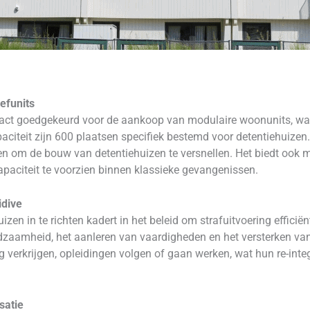
eefunits
ract goedgekeurd voor de aankoop van modulaire woonunits, waa
iteit zijn 600 plaatsen specifiek bestemd voor detentiehuizen. D
n en om de bouw van detentiehuizen te versnellen. Het biedt ook
aciteit te voorzien binnen klassieke gevangenissen.
idive
zen in te richten kadert in het beleid om strafuitvoering efficië
edzaamheid, het aanleren van vaardigheden en het versterken va
g verkrijgen, opleidingen volgen of gaan werken, wat hun re-inte
satie