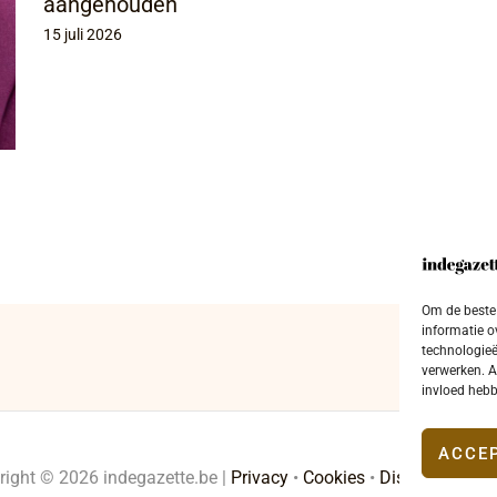
aangehouden
15 juli 2026
Om de beste 
informatie o
technologieë
verwerken. A
invloed hebb
ACCE
right © 2026 indegazette.be |
Privacy
•
Cookies
•
Disclaimer
•
Co