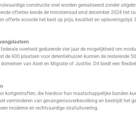
olwaardige constructie snel worden gerealiseerd zonder uitgeb
diende offertes kende de ministerraad eind december 2024 het 
offerte scoorde het best op prijs, kwaliteit en opleveringstijd. 
opvangplaatsen
federale overheid gedurende vier jaar de mogelijkheid om modul
aast de 600 plaatsen voor detentiehuizen kunnen de resterende 
domeinen van Asiel en Migratie of Justitie. Dit biedt een flexib
en
oor kortgestraften, die hierdoor hun maatschappelijke banden k
het verminderen van gevangenisoverbevolking en bestrijdt het gev
r een moderne en rechtvaardige strafuitvoering.