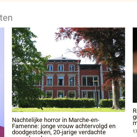
ten
R
g
Nachtelijke horror in Marche-en-
m
Famenne: jonge vrouw achtervolgd en
doodgestoken, 20-jarige verdachte
17