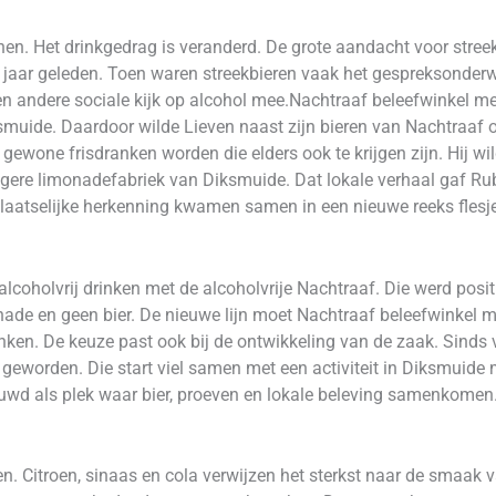
denen. Het drinkgedrag is veranderd. De grote aandacht voor stree
ien jaar geleden. Toen waren streekbieren vaak het gespreksonde
n andere sociale kijk op alcohol mee.Nachtraaf beleefwinkel met 
smuide. Daardoor wilde Lieven naast zijn bieren van Nachtraaf
 gewone frisdranken worden die elders ook te krijgen zijn. Hij wi
oegere limonadefabriek van Diksmuide. Dat lokale verhaal gaf R
laatselijke herkenning kwamen samen in een nieuwe reeks flesj
lcoholvrij drinken met de alcoholvrije Nachtraaf. Die werd positi
onade en geen bier. De nieuwe lijn moet Nachtraaf beleefwinkel 
r drinken. De keuze past ook bij de ontwikkeling van de zaak. Sind
 geworden. Die start viel samen met een activiteit in Diksmuide
uwd als plek waar bier, proeven en lokale beleving samenkomen
en. Citroen, sinaas en cola verwijzen het sterkst naar de smaak 