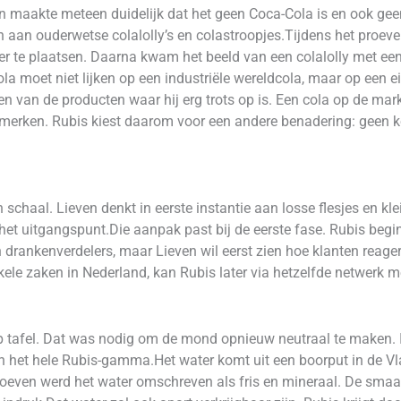
en maakte meteen duidelijk dat het geen Coca-Cola is en ook g
n aan ouderwetse colalolly’s en colastroopjes.Tijdens het proev
r te plaatsen. Daarna kwam het beeld van een colalolly met een 
cola moet niet lijken op een industriële wereldcola, maar op een
een van de producten waar hij erg trots op is. Een cola op de m
merken. Rubis kiest daarom voor een andere benadering: geen k
in schaal. Lieven denkt in eerste instantie aan losse flesjes en 
t het uitgangspunt.Die aanpak past bij de eerste fase. Rubis begi
en drankenverdelers, maar Lieven wil eerst zien hoe klanten reag
enkele zaken in Nederland, kan Rubis later via hetzelfde netwerk 
p tafel. Dat was nodig om de mond opnieuw neutraal te maken. 
an het hele Rubis-gamma.Het water komt uit een boorput in de V
 proeven werd het water omschreven als fris en mineraal. De sm