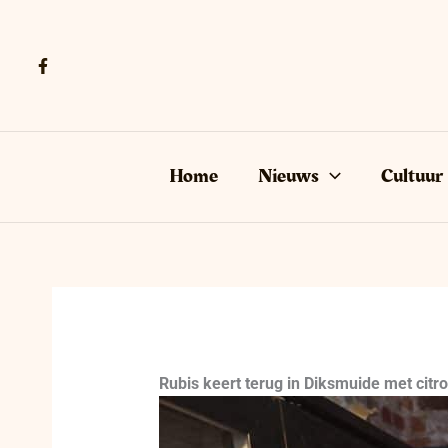
Ga
naar
de
inhoud
Home
Nieuws
Cultuur
Rubis keert terug in Diksmuide met citro