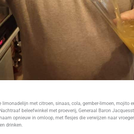
limonadelijn met citroen, sinaas, cola, gember-limoen, mojito en 
 Nachtraaf beleefwinkel met proeverij, Generaal Baron Jacquess
m opnieuw in omloop, met flesjes die verwijzen naar vroeger en
en drinken.