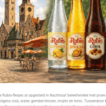
e Rubis-flesjes al opgesteld in Nachtraaf beleefwinkel met proeve
volgens cola, water, gember-limoen, mojito en tonic. Tussendo