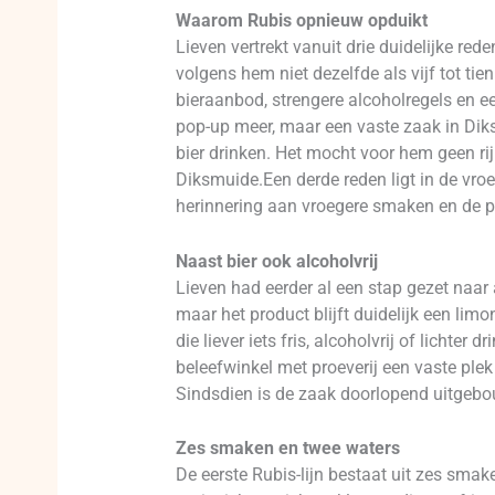
Waarom Rubis opnieuw opduikt
Lieven vertrekt vanuit drie duidelijke re
volgens hem niet dezelfde als vijf tot t
bieraanbod, strengere alcoholregels en ee
pop-up meer, maar een vaste zaak in Dik
bier drinken. Het mocht voor hem geen rij
Diksmuide.Een derde reden ligt in de vr
herinnering aan vroegere smaken en de p
Naast bier ook alcoholvrij
Lieven had eerder al een stap gezet naar a
maar het product blijft duidelijk een lim
die liever iets fris, alcoholvrij of lichte
beleefwinkel met proeverij een vaste plek
Sindsdien is de zaak doorlopend uitgebo
Zes smaken en twee waters
De eerste Rubis-lijn bestaat uit zes smak