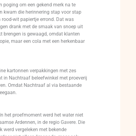
een poging om een gekend merk na te
en kwam die herinnering stap voor stap
rood-wit papiertje errond. Dat was
 eigen drank met de smaak van snoep uit
arkt brengen is gewaagd, omdat klanten
opie, maar een cola met een herkenbaar
kleine kartonnen verpakkingen met zes
nt in Nachtraaf beleefwinkel met proeverij
eren. Omdat Nachtraaf al via bestaande
meegaan.
In het proefmoment werd het water niet
laamse Ardennen, in de regio Gavere. Die
aak werd vergeleken met bekende