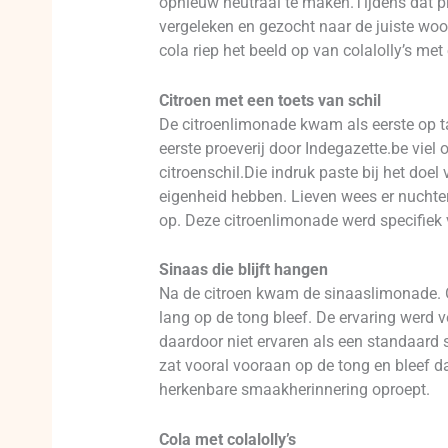
opnieuw neutraal te maken.Tijdens dat pro
vergeleken en gezocht naar de juiste woo
cola riep het beeld op van colalolly’s m
Citroen met een toets van schil
De citroenlimonade kwam als eerste op ta
eerste proeverij door Indegazette.be viel
citroenschil.Die indruk paste bij het doe
eigenheid hebben. Lieven wees er nuchter
op. Deze citroenlimonade werd specifiek
Sinaas die blijft hangen
Na de citroen kwam de sinaaslimonade. O
lang op de tong bleef. De ervaring werd 
daardoor niet ervaren als een standaard s
zat vooral vooraan op de tong en bleef da
herkenbare smaakherinnering oproept.
Cola met colalolly’s