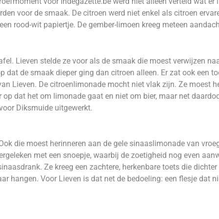
efmoment voor Indegazette.be werd niet alleen verteld wat er in
rden voor de smaak. De citroen werd niet enkel als citroen erv
et een rood-wit papiertje. De gember-limoen kreeg meteen aanda
fel. Lieven stelde ze voor als de smaak die moest verwijzen naa
 op dat de smaak dieper ging dan citroen alleen. Er zat ook een t
l van Lieven. De citroenlimonade mocht niet vlak zijn. Ze moest h
 op dat het om limonade gaat en niet om bier, maar net daardoo
 voor Diksmuide uitgewerkt.
ok die moest herinneren aan de gele sinaaslimonade van vroeger
vergeleken met een snoepje, waarbij de zoetigheid nog even aan
inaasdrank. Ze kreeg een zachtere, herkenbare toets die dichter
ar hangen. Voor Lieven is dat net de bedoeling: een flesje dat ni