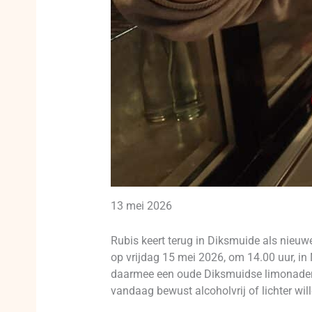
13 mei 2026
Rubis keert terug in Diksmuide als nieuwe 
op vrijdag 15 mei 2026, om 14.00 uur, in
daarmee een oude Diksmuidse limonadenaa
vandaag bewust alcoholvrij of lichter will