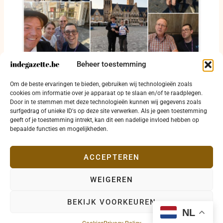
Beheer toestemming
Pieter Paul Moens wil European Disability
Om de beste ervaringen te bieden, gebruiken wij technologieën zoals
Card inzetten waar hulp echt nodig is
cookies om informatie over je apparaat op te slaan en/of te raadplegen.
Door in te stemmen met deze technologieën kunnen wij gegevens zoals
29 juli 2026
surfgedrag of unieke ID's op deze site verwerken. Als je geen toestemming
geeft of je toestemming intrekt, kan dit een nadelige invloed hebben op
bepaalde functies en mogelijkheden.
ACCEPTEREN
WEIGEREN
Copyright © 2026 indegazette.be |
Privacy
•
Cookies
•
BEKIJK VOORKEUREN
Disclaimer
•
Contact
NL