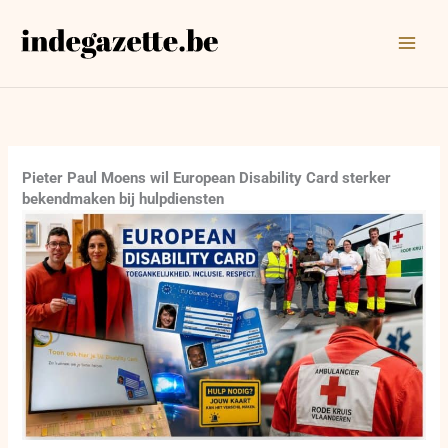
Ga
naar
de
inhoud
Pieter Paul Moens wil European Disability Card sterker
bekendmaken bij hulpdiensten