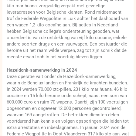
kilo marihuana, zorgvuldig verpakt met gevoelige
leveradressen voor Belgische klanten. Rond middernacht
trof de Federale Wegpolitie in Luik achter het dashboard van
een wagen 1,2 kilo cocaïne aan. Bij acties in Nederland
hebben Belgische collega’s ondersteuning geboden, wat
onderdeel is van de ontdekking van vijf kilo cocaïne, enkele
andere soorten drugs en een vuurwapen. Een bestuurder die
heroïne uit het raam wilde werpen, zag tot zijn schrik dat de
meeste ervan toch in het voertuig bleven liggen.
Hazeldonk-samenwerking in 2024
Deze operatie valt onder de Hazeldonk-samenwerking,
waarin de Benelux-landen en Frankrijk de krachten bundelen.
In 2024 werden 70.000 xtc-pillen, 231 kilo marihuana, 46 kilo
cocaïne en 15 kilo heroïne onderschept, naast een som van
600.000 euro en ruim 70 wapens. Daarbij zijn 100 voertuigen
opgenomen en ongeveer 12.000 personen gecontroleerd,
waarvan 169 aangetroffen. De betrokken diensten delen
voortdurend hun kennis en volgen opsporingen die leiden tot
extra arrestaties en inbeslagnames. In januari 2024 won de
Federale Wegpolitie in Oost-Vlaanderen 317 kilo xtc aan, wat