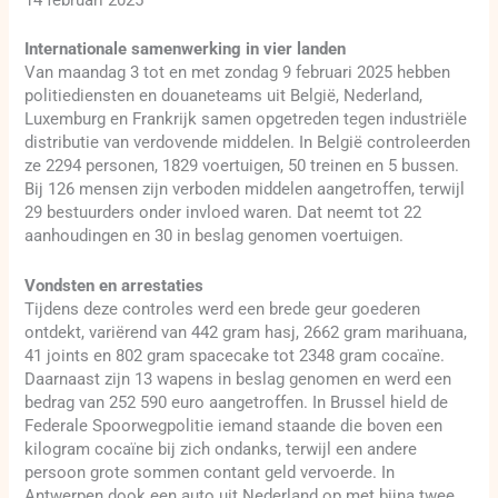
14 februari 2025
Internationale samenwerking in vier landen
Van maandag 3 tot en met zondag 9 februari 2025 hebben
politiediensten en douaneteams uit België, Nederland,
Luxemburg en Frankrijk samen opgetreden tegen industriële
distributie van verdovende middelen. In België controleerden
ze 2294 personen, 1829 voertuigen, 50 treinen en 5 bussen.
Bij 126 mensen zijn verboden middelen aangetroffen, terwijl
29 bestuurders onder invloed waren. Dat neemt tot 22
aanhoudingen en 30 in beslag genomen voertuigen.
Vondsten en arrestaties
Tijdens deze controles werd een brede geur goederen
ontdekt, variërend van 442 gram hasj, 2662 gram marihuana,
41 joints en 802 gram spacecake tot 2348 gram cocaïne.
Daarnaast zijn 13 wapens in beslag genomen en werd een
bedrag van 252 590 euro aangetroffen. In Brussel hield de
Federale Spoorwegpolitie iemand staande die boven een
kilogram cocaïne bij zich ondanks, terwijl een andere
persoon grote sommen contant geld vervoerde. In
Antwerpen dook een auto uit Nederland op met bijna twee