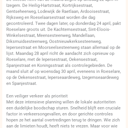
Izegem. De Heilig-Hartstraat, Kortrijksestraat,
Gentseheerweg, Lodewijk de Raetlaan, Ardooisestraat,
Rijksweg en Roeselaarsestraat worden die dag
gecontroleerd. Twee dagen later, op donderdag 24 april, pakt
Roeselare groots uit. De Kachtemsestraat, Sint-Eloois-
Winkelsestraat, Meensesteenweg, Mandellaan,
Diksmuidsesteenweg, Oostnieuwkerksesteenweg,
Iepersestraat en Moorseelsesteenweg staan allemaal op de
lijst. Maandag 28 april richt de aandacht zich opnieuw op
Roeselare, met de Iepersestraat, Oekensestraat,
Spanjestraat en Koningsstraat als controlegebieden. De
maand sluit af op woensdag 30 april, eveneens in Roeselare,
op de Oekensestraat, Ieperseaardeweg, Izegemseaardeweg
en Spanjestraat.
Een veiliger verkeer als prioriteit
Met deze intensieve planning willen de lokale autoriteiten
een duidelijke boodschap sturen. Snelheid blijft een cruciale
factor in verkeersongevallen, en door gerichte controles
hopen ze het aantal overtredingen terug te dringen. Wie zich
aan de limieten houdt, heeft niets te vrezen. Maar voor wie