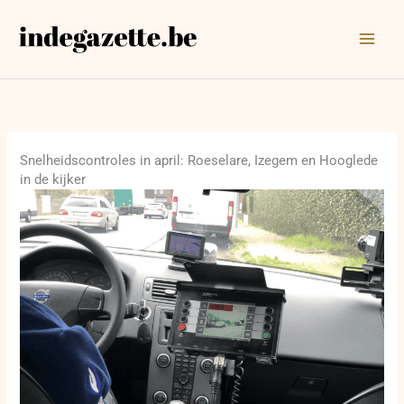
Ga
naar
de
inhoud
Snelheidscontroles in april: Roeselare, Izegem en Hooglede
in de kijker