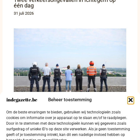
één dag
31 juli 2026
Beheer toestemming
Politiezone RIHO maakt negentien
Om de beste ervaringen te bieden, gebruiken wij technologieën zoals
controledagen in augustus bekend
cookies om informatie over je apparaat op te slaan en/of te raadplegen.
Door in te stemmen met deze technologieën kunnen wij gegevens zoals
20 juli 2026
surfgedrag of unieke ID's op deze site verwerken. Als je geen toestemming
geeft of je toestemming intrekt, kan dit een nadelige invloed hebben op