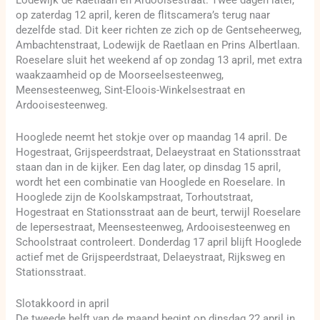
Lodewijk de Raetlaan en Ardooisestraat. Twee dagen later,
op zaterdag 12 april, keren de flitscamera’s terug naar
dezelfde stad. Dit keer richten ze zich op de Gentseheerweg,
Ambachtenstraat, Lodewijk de Raetlaan en Prins Albertlaan.
Roeselare sluit het weekend af op zondag 13 april, met extra
waakzaamheid op de Moorseelsesteenweg,
Meensesteenweg, Sint-Eloois-Winkelsestraat en
Ardooisesteenweg.
Hooglede neemt het stokje over op maandag 14 april. De
Hogestraat, Grijspeerdstraat, Delaeystraat en Stationsstraat
staan dan in de kijker. Een dag later, op dinsdag 15 april,
wordt het een combinatie van Hooglede en Roeselare. In
Hooglede zijn de Koolskampstraat, Torhoutstraat,
Hogestraat en Stationsstraat aan de beurt, terwijl Roeselare
de Iepersestraat, Meensesteenweg, Ardooisesteenweg en
Schoolstraat controleert. Donderdag 17 april blijft Hooglede
actief met de Grijspeerdstraat, Delaeystraat, Rijksweg en
Stationsstraat.
Slotakkoord in april
De tweede helft van de maand begint op dinsdag 22 april in