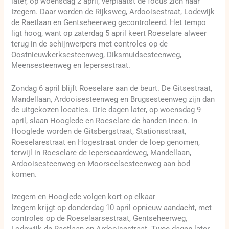
later, op woensdag 2 april, verplaatst de focus zich naar
Izegem. Daar worden de Rijksweg, Ardooisestraat, Lodewijk
de Raetlaan en Gentseheerweg gecontroleerd. Het tempo
ligt hoog, want op zaterdag 5 april keert Roeselare alweer
terug in de schijnwerpers met controles op de
Oostnieuwkerksesteenweg, Diksmuidsesteenweg,
Meensesteenweg en Iepersestraat.
Zondag 6 april blijft Roeselare aan de beurt. De Gitsestraat,
Mandellaan, Ardooisesteenweg en Brugsesteenweg zijn dan
de uitgekozen locaties. Drie dagen later, op woensdag 9
april, slaan Hooglede en Roeselare de handen ineen. In
Hooglede worden de Gitsbergstraat, Stationsstraat,
Roeselarestraat en Hogestraat onder de loep genomen,
terwijl in Roeselare de Ieperseaardeweg, Mandellaan,
Ardooisesteenweg en Moorseelsesteenweg aan bod
komen.
Izegem en Hooglede volgen kort op elkaar
Izegem krijgt op donderdag 10 april opnieuw aandacht, met
controles op de Roeselaarsestraat, Gentseheerweg,