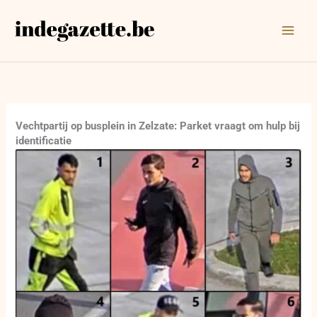
Ga
naar
de
inhoud
Vechtpartij op busplein in Zelzate: Parket vraagt om hulp bij
identificatie