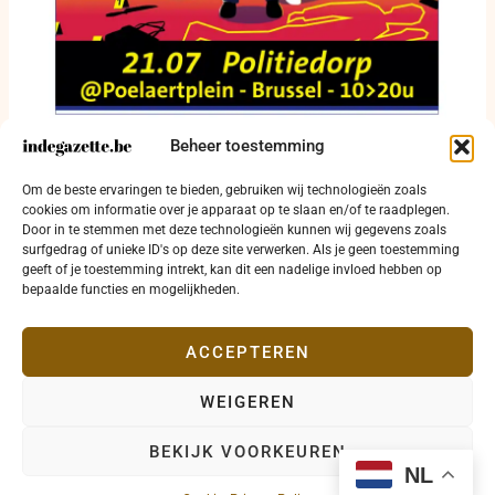
Beheer toestemming
Een dode in het Politiedorp: bezoekers
Om de beste ervaringen te bieden, gebruiken wij technologieën zoals
onderzoeken een gespeelde misdaad
cookies om informatie over je apparaat op te slaan en/of te raadplegen.
Door in te stemmen met deze technologieën kunnen wij gegevens zoals
19 juli 2026
surfgedrag of unieke ID's op deze site verwerken. Als je geen toestemming
geeft of je toestemming intrekt, kan dit een nadelige invloed hebben op
bepaalde functies en mogelijkheden.
ACCEPTEREN
WEIGEREN
Copyright © 2026 indegazette.be |
Privacy
•
Cookies
•
BEKIJK VOORKEUREN
Disclaimer
•
Contact
NL