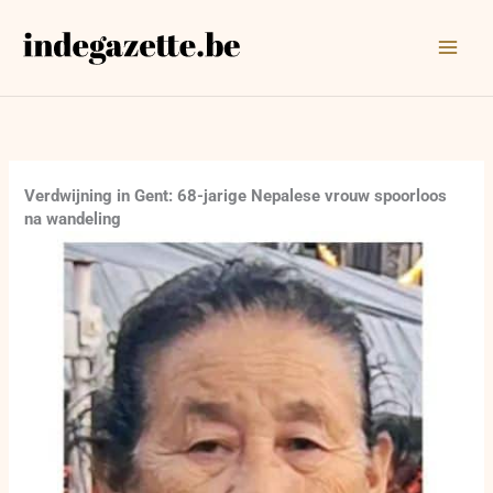
Ga
naar
de
inhoud
Verdwijning in Gent: 68-jarige Nepalese vrouw spoorloos
na wandeling