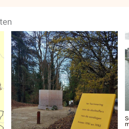
ten
S
m