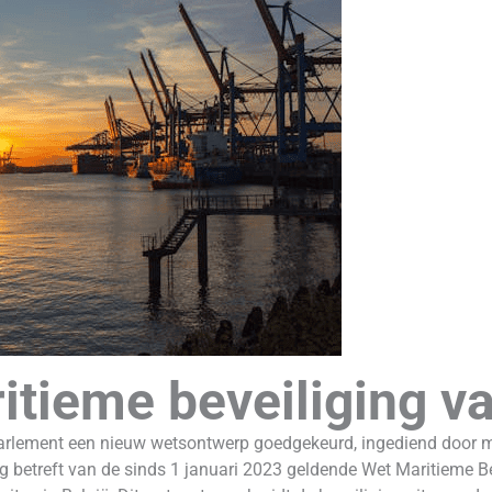
itieme beveiliging v
rlement een nieuw wetsontwerp goedgekeurd, ingediend door mi
ng betreft van de sinds 1 januari 2023 geldende Wet Maritieme Bev