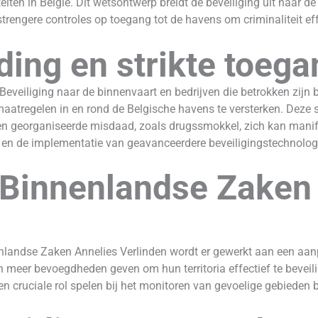
eiten in België. Dit wetsontwerp breidt de beveiliging uit naar d
rengere controles op toegang tot de havens om criminaliteit effe
iding en strikte toeg
eveiliging naar de binnenvaart en bedrijven die betrokken zijn b
maatregelen in en rond de Belgische havens te versterken. Deze 
nen georganiseerde misdaad, zoals drugssmokkel, zich kan mani
en de implementatie van geavanceerdere beveiligingstechnolog
innenlandse Zaken 
nlandse Zaken Annelies Verlinden wordt er gewerkt aan een aa
meer bevoegdheden geven om hun territoria effectief te beveili
een cruciale rol spelen bij het monitoren van gevoelige gebieden