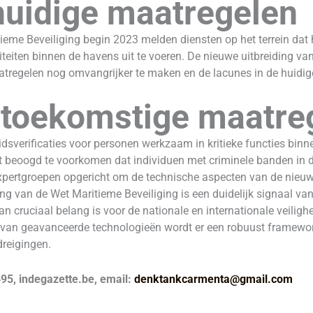
 huidige maatregelen
eme Beveiliging begin 2023 melden diensten op het terrein dat h
iviteiten binnen de havens uit te voeren. De nieuwe uitbreiding v
aatregelen nog omvangrijker te maken en de lacunes in de huidi
n toekomstige maatre
eidsverificaties voor personen werkzaam in kritieke functies bin
t beoogd te voorkomen dat individuen met criminele banden in d
xpertgroepen opgericht om de technische aspecten van de nieu
ing van de Wet Maritieme Beveiliging is een duidelijk signaal van
n cruciaal belang is voor de nationale en internationale veilig
ie van geavanceerde technologieën wordt er een robuust framewo
reigingen.
5, indegazette.be, email:
denktankcarmenta@gmail.com