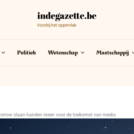
Voorbij het oppervlak
Politiek
Wetenschap
Maatschappij
orrow slaan handen ineen voor de toekomst van media