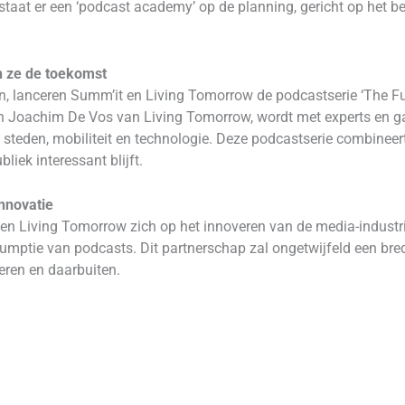
taat er een ‘podcast academy’ op de planning, gericht op het be
n ze de toekomst
, lanceren Summ’it en Living Tomorrow de podcastserie ‘The Fut
n Joachim De Vos van Living Tomorrow, wordt met experts en ga
teden, mobiliteit en technologie. Deze podcastserie combineer
liek interessant blijft.
nnovatie
n Living Tomorrow zich op het innoveren van de media-industr
mptie van podcasts. Dit partnerschap zal ongetwijfeld een bred
eren en daarbuiten.