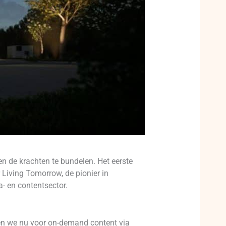
n de krachten te bundelen. Het eerste
Living Tomorrow, de pionier in
- en contentsector.
ezen we nu voor on-demand content via