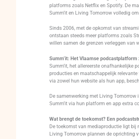
platforms zoals Netflix en Spotify. De ma
Summ’it en Living Tomorrow volledig o
Sinds 2006, met de opkomst van streami
ontstaan steeds meer platforms zoals St
willen samen de grenzen verleggen van wa
Summ’it: Het Vlaamse podcastplatform 
Summ’it, het allereerste onafhankelijke p
producties en maatschappelijk relevante t
via zowel hun website als hun app, besch
De samenwerking met Living Tomorrow is
Summ’it via hun platform en app extra co
Wat brengt de toekomst? Een podcastst
De toekomst van mediaproductie ligt bij 
Living Tomorrow plannen de oprichting v