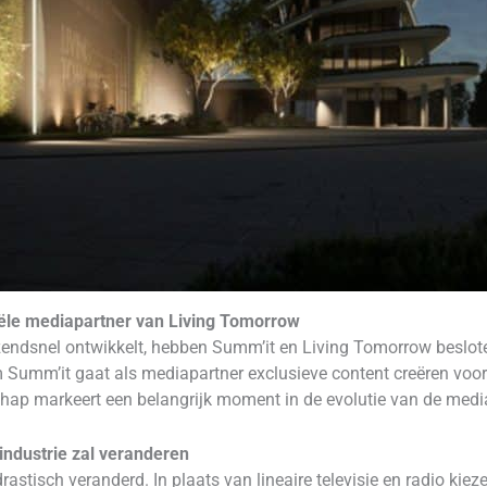
ciële mediapartner van Living Tomorrow
zendsnel ontwikkelt, hebben Summ’it en Living Tomorrow beslote
Summ’it gaat als mediapartner exclusieve content creëren voor 
chap markeert een belangrijk moment in de evolutie van de media
dustrie zal veranderen
astisch veranderd. In plaats van lineaire televisie en radio ki