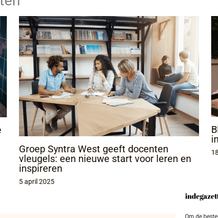
ten
B
e
i
Groep Syntra West geeft docenten
1
vleugels: een nieuwe start voor leren en
inspireren
5 april 2025
Om de beste 