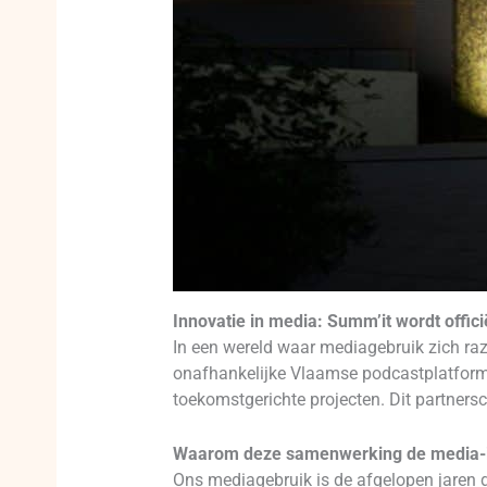
Innovatie in media: Summ’it wordt offi
In een wereld waar mediagebruik zich ra
onafhankelijke Vlaamse podcastplatform 
toekomstgerichte projecten. Dit partners
Waarom deze samenwerking de media-in
Ons mediagebruik is de afgelopen jaren dr