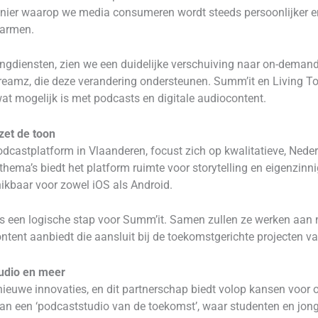
nier waarop we media consumeren wordt steeds persoonlijker en fl
marmen.
ngdiensten, zien we een duidelijke verschuiving naar on-dema
reamz, die deze verandering ondersteunen. Summ’it en Living T
t mogelijk is met podcasts en digitale audiocontent.
zet de toon
odcastplatform in Vlaanderen, focust zich op kwalitatieve, Nede
hema’s biedt het platform ruimte voor storytelling en eigenzinnig
ikbaar voor zowel iOS als Android.
 een logische stap voor Summ’it. Samen zullen ze werken aan 
ntent aanbiedt die aansluit bij de toekomstgerichte projecten v
udio en meer
nieuwe innovaties, en dit partnerschap biedt volop kansen voor
an een ‘podcaststudio van de toekomst’, waar studenten en jong