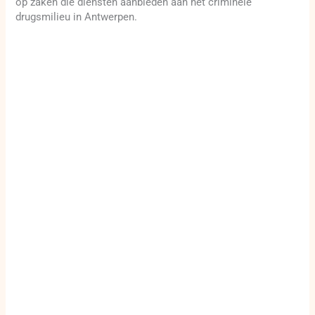
op zaken die diensten aanbieden aan het criminele
drugsmilieu in Antwerpen.