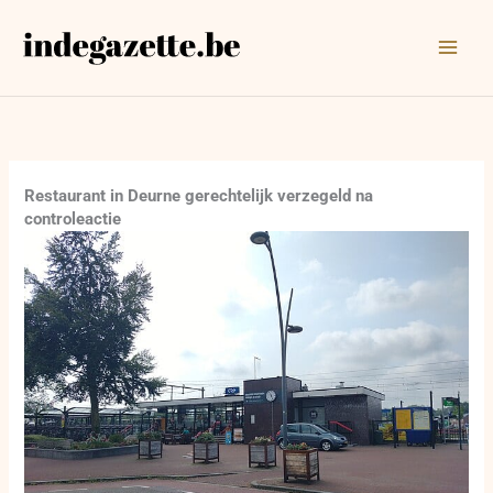
Ga
naar
de
inhoud
Restaurant in Deurne gerechtelijk verzegeld na
controleactie