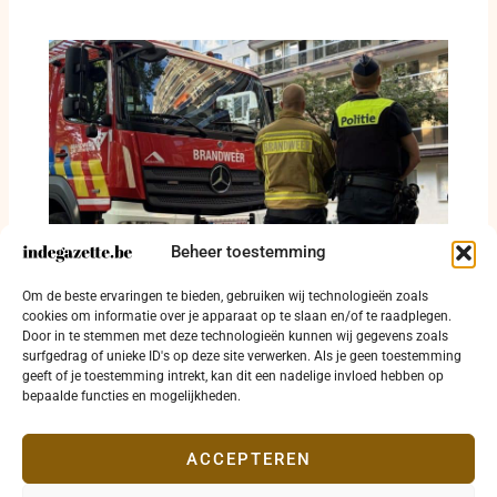
Beheer toestemming
Waterlek na beschadigde leiding
Om de beste ervaringen te bieden, gebruiken wij technologieën zoals
veroorzaakte dodelijke brand op Linkeroever
cookies om informatie over je apparaat op te slaan en/of te raadplegen.
8 juli 2026
Door in te stemmen met deze technologieën kunnen wij gegevens zoals
surfgedrag of unieke ID's op deze site verwerken. Als je geen toestemming
geeft of je toestemming intrekt, kan dit een nadelige invloed hebben op
bepaalde functies en mogelijkheden.
ACCEPTEREN