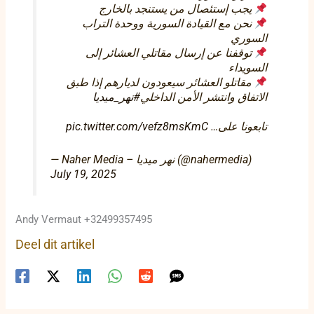
يجب إستئصال من يستنجد بالخارج
نحن مع القيادة السورية ووحدة التراب
السوري
توقفنا عن إرسال مقاتلي العشائر إلى
السويداء
مقاتلو العشائر سيعودون لديارهم إذا طبق
الاتفاق وانتشر الأمن الداخلي
#نهر_ميديا
pic.twitter.com/vefz8msKmC
تابعونا على…
— Naher Media – نهر ميديا (@nahermedia)
July 19, 2025
Andy Vermaut +32499357495
Deel dit artikel