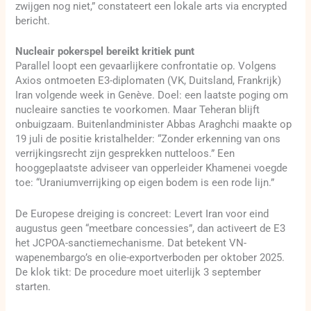
zwijgen nog niet,” constateert een lokale arts via encrypted
bericht.
Nucleair pokerspel bereikt kritiek punt
Parallel loopt een gevaarlijkere confrontatie op. Volgens
Axios ontmoeten E3-diplomaten (VK, Duitsland, Frankrijk)
Iran volgende week in Genève. Doel: een laatste poging om
nucleaire sancties te voorkomen. Maar Teheran blijft
onbuigzaam. Buitenlandminister Abbas Araghchi maakte op
19 juli de positie kristalhelder: “Zonder erkenning van ons
verrijkingsrecht zijn gesprekken nutteloos.” Een
hooggeplaatste adviseer van opperleider Khamenei voegde
toe: “Uraniumverrijking op eigen bodem is een rode lijn.”
De Europese dreiging is concreet: Levert Iran voor eind
augustus geen “meetbare concessies”, dan activeert de E3
het JCPOA-sanctiemechanisme. Dat betekent VN-
wapenembargo’s en olie-exportverboden per oktober 2025.
De klok tikt: De procedure moet uiterlijk 3 september
starten.