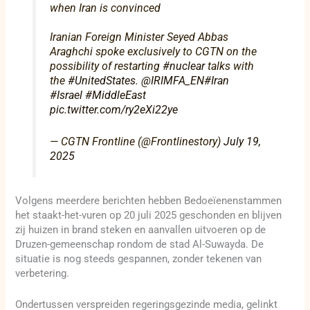
when Iran is convinced
Iranian Foreign Minister Seyed Abbas
Araghchi spoke exclusively to CGTN on the
possibility of restarting
#nuclear
talks with
the
#UnitedStates
.
@IRIMFA_EN
#Iran
#Israel
#MiddleEast
pic.twitter.com/ry2eXi22ye
— CGTN Frontline (@Frontlinestory)
July 19,
2025
Volgens meerdere berichten hebben Bedoeïenenstammen
het staakt-het-vuren op 20 juli 2025 geschonden en blijven
zij huizen in brand steken en aanvallen uitvoeren op de
Druzen-gemeenschap rondom de stad Al-Suwayda. De
situatie is nog steeds gespannen, zonder tekenen van
verbetering.
Ondertussen verspreiden regeringsgezinde media, gelinkt