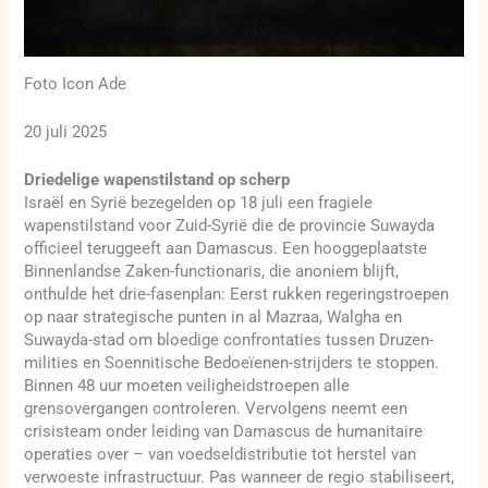
Foto Icon Ade
20 juli 2025
Driedelige wapenstilstand op scherp
Israël en Syrië bezegelden op 18 juli een fragiele
wapenstilstand voor Zuid-Syrië die de provincie Suwayda
officieel teruggeeft aan Damascus. Een hooggeplaatste
Binnenlandse Zaken-functionaris, die anoniem blijft,
onthulde het drie-fasenplan: Eerst rukken regeringstroepen
op naar strategische punten in al Mazraa, Walgha en
Suwayda-stad om bloedige confrontaties tussen Druzen-
milities en Soennitische Bedoeïenen-strijders te stoppen.
Binnen 48 uur moeten veiligheidstroepen alle
grensovergangen controleren. Vervolgens neemt een
crisisteam onder leiding van Damascus de humanitaire
operaties over – van voedseldistributie tot herstel van
verwoeste infrastructuur. Pas wanneer de regio stabiliseert,