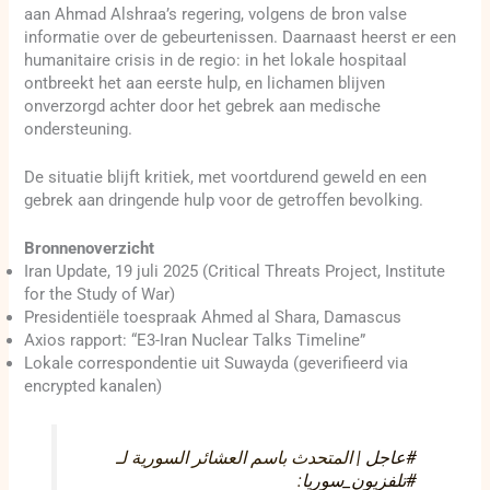
aan Ahmad Alshraa’s regering, volgens de bron valse
informatie over de gebeurtenissen. Daarnaast heerst er een
humanitaire crisis in de regio: in het lokale hospitaal
ontbreekt het aan eerste hulp, en lichamen blijven
onverzorgd achter door het gebrek aan medische
ondersteuning.
De situatie blijft kritiek, met voortdurend geweld en een
gebrek aan dringende hulp voor de getroffen bevolking.
Bronnenoverzicht
Iran Update, 19 juli 2025 (Critical Threats Project, Institute
for the Study of War)
Presidentiële toespraak Ahmed al Shara, Damascus
Axios rapport: “E3-Iran Nuclear Talks Timeline”
Lokale correspondentie uit Suwayda (geverifieerd via
encrypted kanalen)
#عاجل
| المتحدث باسم العشائر السورية لـ
:
#تلفزيون_سوريا