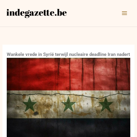
Ga
naar
de
inhoud
Wankele vrede in Syrië terwijl nucleaire deadline Iran nadert