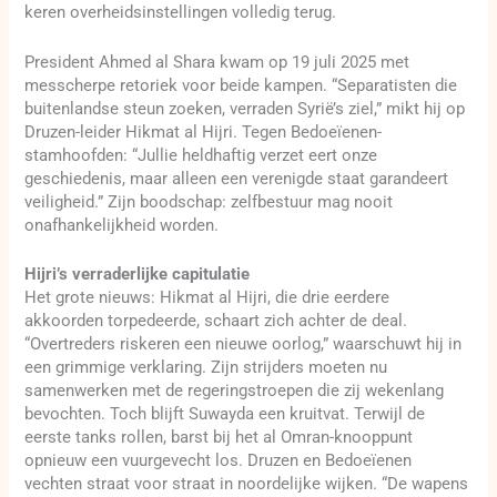
keren overheidsinstellingen volledig terug.
President Ahmed al Shara kwam op 19 juli 2025 met
messcherpe retoriek voor beide kampen. “Separatisten die
buitenlandse steun zoeken, verraden Syrië’s ziel,” mikt hij op
Druzen-leider Hikmat al Hijri. Tegen Bedoeïenen-
stamhoofden: “Jullie heldhaftig verzet eert onze
geschiedenis, maar alleen een verenigde staat garandeert
veiligheid.” Zijn boodschap: zelfbestuur mag nooit
onafhankelijkheid worden.
Hijri’s verraderlijke capitulatie
Het grote nieuws: Hikmat al Hijri, die drie eerdere
akkoorden torpedeerde, schaart zich achter de deal.
“Overtreders riskeren een nieuwe oorlog,” waarschuwt hij in
een grimmige verklaring. Zijn strijders moeten nu
samenwerken met de regeringstroepen die zij wekenlang
bevochten. Toch blijft Suwayda een kruitvat. Terwijl de
eerste tanks rollen, barst bij het al Omran-knooppunt
opnieuw een vuurgevecht los. Druzen en Bedoeïenen
vechten straat voor straat in noordelijke wijken. “De wapens