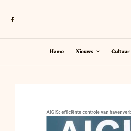
Ga
naar
de
inhoud
Home
Nieuws
Cultuur
AIGIS: efficiënte controle van havenver