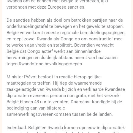
Rwanda om de banden met België te verbreken, lijkt
verbonden met deze Europese sancties.
De sancties hebben als doel om betrokken partijen naar de
onderhandelingstafel te bewegen en het geweld te stoppen.
België verwelkomt recente regionale bemiddelingspogingen
en roept zowel Rwanda als Congo op om constructief mee
te werken aan vrede en stabiliteit. Bovendien verwacht
België dat Congo actief werkt aan binnenlandse
hervormingen en duidelijk afstand neemt van haatzaaien
tegen Rwandofone bevolkingsgroepen.
Minister Prévot besloot in reactie hierop gelijke
maatregelen te treffen. Hij riep de waarnemende
zaakgelastigde van Rwanda bij zich en verklaarde Rwandese
diplomaten eveneens persona non grata, met het verzoek
België binnen 48 uur te verlaten. Daarnaast kondigde hij de
beëindiging aan van bilaterale
samenwerkingsovereenkomsten tussen beide landen.
Inderdaad. België en Rwanda komen opnieuw in diplomatiek