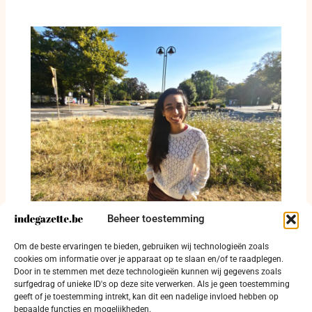
Beheer toestemming
Belgisch-Europees traject voor
vredeseducatie groeit vanuit een embryonale
Om de beste ervaringen te bieden, gebruiken wij technologieën zoals
fase
cookies om informatie over je apparaat op te slaan en/of te raadplegen.
Door in te stemmen met deze technologieën kunnen wij gegevens zoals
6 augustus 2026
surfgedrag of unieke ID's op deze site verwerken. Als je geen toestemming
geeft of je toestemming intrekt, kan dit een nadelige invloed hebben op
bepaalde functies en mogelijkheden.