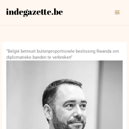
Ga
naar
de
inhoud
“België betreurt buitenproportionele beslissing Rwanda om
diplomatieke banden te verbreken”