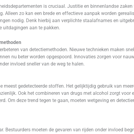
eidsdepartementen is cruciaal. Justitie en binnenlandse zaken
g. Alleen zo kan een brede en effectieve aanpak worden gereali
jningen nodig. Denk hierbij aan verplichte staalafnames en uitge
e uitdagingen aan te pakken.
iemethoden
t verbeteren van detectiemethoden. Nieuwe technieken maken snell
nnen nu beter worden opgespoord. Innovaties zorgen voor nauwke
onder invloed sneller van de weg te halen.
 meest gedetecteerde stoffen. Het gelijktijdig gebruik van mee
nzienlijk. Ook het combineren van drugs met alcohol zorgt voor e
erd. Om deze trend tegen te gaan, moeten wetgeving en detect
aar. Bestuurders moeten de gevaren van rijden onder invloed begr