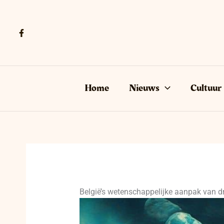
Ga
naar
de
inhoud
Home
Nieuws
Cultuur
België’s wetenschappelijke aanpak van dr