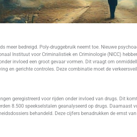
eeds meer bedreigd. Poly-druggebruik neemt toe. Nieuwe psychoac
aal Instituut voor Criminalistiek en Criminologie (NICC) hebbe
nder invloed een groot gevaar vormen. Dit vraagt om onmiddellij
ving en gerichte controles. Deze combinatie moet de verkeersve
ingen geregistreerd voor rijden onder invloed van drugs. Dit ko
werden 8.500 speekselstalen geanalyseerd op drugs. Daarnaast 
heidsdossiers behandeld. Deze cijfers benadrukken de ernst van 