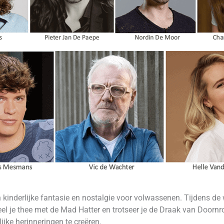
 kinderlijke fantasie en nostalgie voor volwassenen. Tijdens de 
deel je thee met de Mad Hatter en trotseer je de Draak van Door
jke herinneringen te creëren.