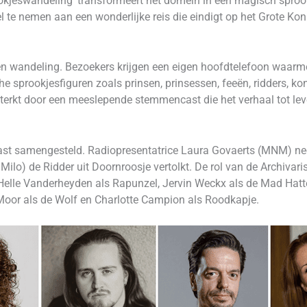
okjeswandeling’ transformeert het domein in een magisch sprookj
te nemen aan een wonderlijke reis die eindigt op het Grote Koni
n wandeling. Bezoekers krijgen een eigen hoofdtelefoon waarme
 sprookjesfiguren zoals prinsen, prinsessen, feeën, ridders, kon
erkt door een meeslepende stemmencast die het verhaal tot lev
st samengesteld. Radiopresentatrice Laura Govaerts (MNM) nee
o) de Ridder uit Doornroosje vertolkt. De rol van de Archivaris-
elle Vanderheyden als Rapunzel, Jervin Weckx als de Mad Hatter
Moor als de Wolf en Charlotte Campion als Roodkapje.