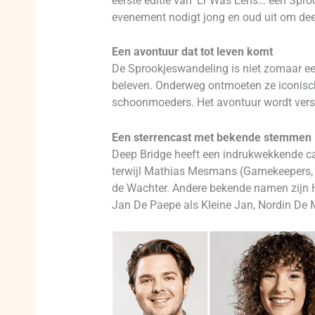
eerste editie van ‘Er Was Eens… een Spro
evenement nodigt jong en oud uit om deel 
Een avontuur dat tot leven komt
De Sprookjeswandeling is niet zomaar ee
beleven. Onderweg ontmoeten ze iconische
schoonmoeders. Het avontuur wordt verst
Een sterrencast met bekende stemmen
Deep Bridge heeft een indrukwekkende ca
terwijl Mathias Mesmans (Gamekeepers, Mil
de Wachter. Andere bekende namen zijn H
Jan De Paepe als Kleine Jan, Nordin De 