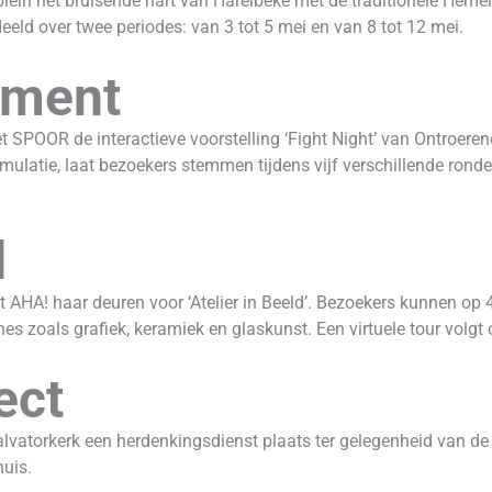
ein het bruisende hart van Harelbeke met de traditionele Hemelvaa
eeld over twee periodes: van 3 tot 5 mei en van 8 tot 12 mei.
nment
 SPOOR de interactieve voorstelling ‘Fight Night’ van Ontroere
imulatie, laat bezoekers stemmen tijdens vijf verschillende ronde
d
 AHA! haar deuren voor ‘Atelier in Beeld’. Bezoekers kunnen op 
es zoals grafiek, keramiek en glaskunst. Een virtuele tour volgt 
ect
alvatorkerk een herdenkingsdienst plaats ter gelegenheid van d
huis.