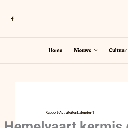
Ga
naar
de
inhoud
Home
Nieuws
Cultuur
Rapport-Activiteitenkalender-1
Hemelvaart kermis