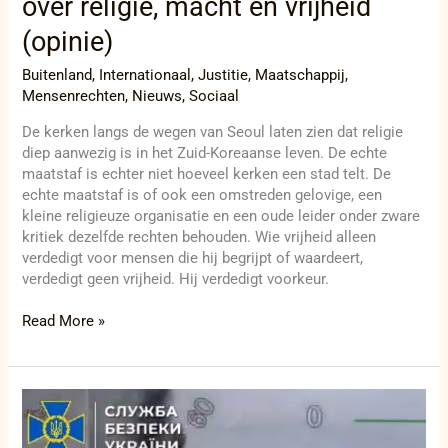
over religie, macht en vrijheid
(opinie)
Buitenland
,
Internationaal
,
Justitie
,
Maatschappij
,
Mensenrechten
,
Nieuws
,
Sociaal
De kerken langs de wegen van Seoul laten zien dat religie
diep aanwezig is in het Zuid-Koreaanse leven. De echte
maatstaf is echter niet hoeveel kerken een stad telt. De
echte maatstaf is of ook een omstreden gelovige, een
kleine religieuze organisatie en een oude leider onder zware
kritiek dezelfde rechten behouden. Wie vrijheid alleen
verdedigt voor mensen die hij begrijpt of waardeert,
verdedigt geen vrijheid. Hij verdedigt voorkeur.
Read More »
SBU
meldt
minstens