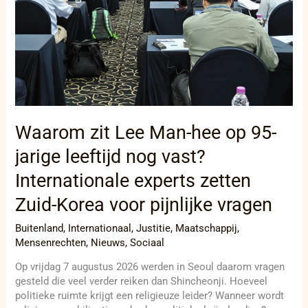
jarige
leeftijd
nog
vast?
Internationale
experts
zetten
Zuid-
Korea
Waarom zit Lee Man-hee op 95-
voor
pijnlijke
jarige leeftijd nog vast?
vragen
Internationale experts zetten
Zuid-Korea voor pijnlijke vragen
Buitenland
,
Internationaal
,
Justitie
,
Maatschappij
,
Mensenrechten
,
Nieuws
,
Sociaal
Op vrijdag 7 augustus 2026 werden in Seoul daarom vragen
gesteld die veel verder reiken dan Shincheonji. Hoeveel
politieke ruimte krijgt een religieuze leider? Wanneer wordt