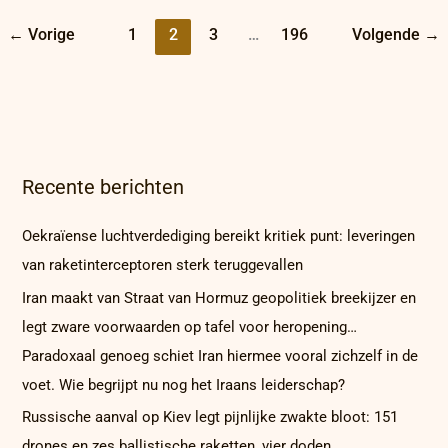
←
Vorige
1
2
3
…
196
Volgende
→
Recente berichten
Oekraïense luchtverdediging bereikt kritiek punt: leveringen
van raketinterceptoren sterk teruggevallen
Iran maakt van Straat van Hormuz geopolitiek breekijzer en
legt zware voorwaarden op tafel voor heropening…
Paradoxaal genoeg schiet Iran hiermee vooral zichzelf in de
voet. Wie begrijpt nu nog het Iraans leiderschap?
Russische aanval op Kiev legt pijnlijke zwakte bloot: 151
drones en zes ballistische raketten, vier doden