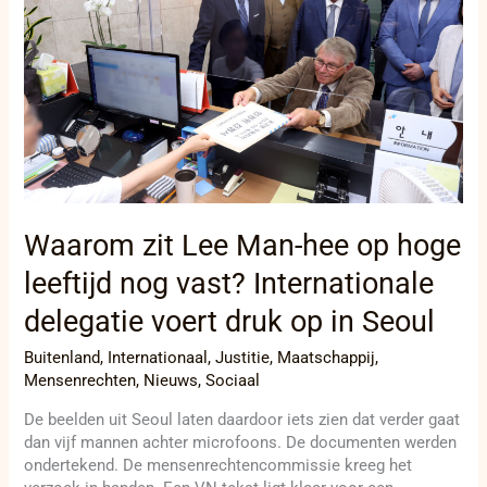
hee
op
hoge
leeftijd
nog
vast?
Internationale
delegatie
voert
druk
op
Waarom zit Lee Man-hee op hoge
in
leeftijd nog vast? Internationale
Seoul
delegatie voert druk op in Seoul
Buitenland
,
Internationaal
,
Justitie
,
Maatschappij
,
Mensenrechten
,
Nieuws
,
Sociaal
De beelden uit Seoul laten daardoor iets zien dat verder gaat
dan vijf mannen achter microfoons. De documenten werden
ondertekend. De mensenrechtencommissie kreeg het