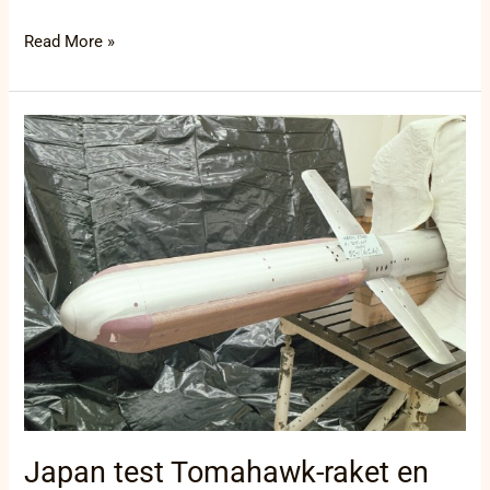
Read More »
Japan
test
Tomahawk-
raket
en
versterkt
verdediging
tegenover
groeiende
Chinese
druk
Japan test Tomahawk-raket en