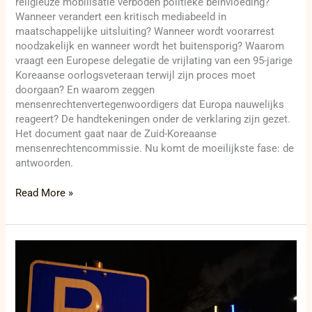
religieuze mobilisatie verboden politieke beïnvloeding?
Wanneer verandert een kritisch mediabeeld in
maatschappelijke uitsluiting? Wanneer wordt voorarrest
noodzakelijk en wanneer wordt het buitensporig? Waarom
vraagt een Europese delegatie de vrijlating van een 95-jarige
Koreaanse oorlogsveteraan terwijl zijn proces moet
doorgaan? En waarom zeggen
mensenrechtenvertegenwoordigers dat Europa nauwelijks
reageert? De handtekeningen onder de verklaring zijn gezet.
Het document gaat naar de Zuid-Koreaanse
mensenrechtencommissie. Nu komt de moeilijkste fase: de
antwoorden.
Read More »
Italië
zet
eerste
formele
stap