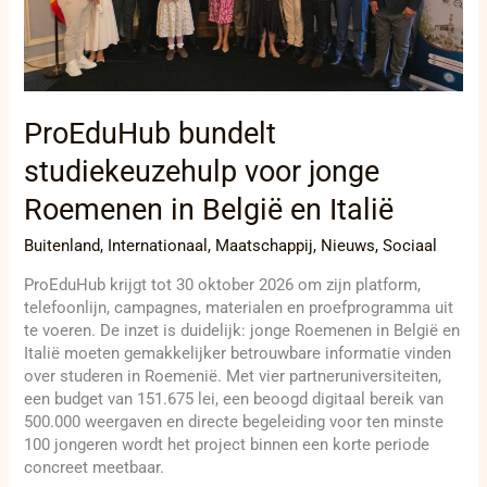
België
en
Italië
ProEduHub bundelt
studiekeuzehulp voor jonge
Roemenen in België en Italië
Buitenland
,
Internationaal
,
Maatschappij
,
Nieuws
,
Sociaal
ProEduHub krijgt tot 30 oktober 2026 om zijn platform,
telefoonlijn, campagnes, materialen en proefprogramma uit
te voeren. De inzet is duidelijk: jonge Roemenen in België en
Italië moeten gemakkelijker betrouwbare informatie vinden
over studeren in Roemenië. Met vier partneruniversiteiten,
een budget van 151.675 lei, een beoogd digitaal bereik van
500.000 weergaven en directe begeleiding voor ten minste
100 jongeren wordt het project binnen een korte periode
concreet meetbaar.