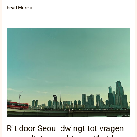
Read More »
Rit
door
Seoul
dwingt
tot
vragen
over
religie,
macht
en
vrijheid
(opinie)
Rit door Seoul dwingt tot vragen