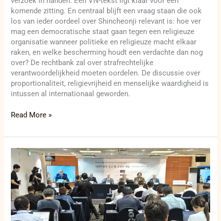
verzoek in handen. Een VN-tekst ligt klaar voor een
komende zitting. En centraal blijft een vraag staan die ook
los van ieder oordeel over Shincheonji relevant is: hoe ver
mag een democratische staat gaan tegen een religieuze
organisatie wanneer politieke en religieuze macht elkaar
raken, en welke bescherming houdt een verdachte dan nog
over? De rechtbank zal over strafrechtelijke
verantwoordelijkheid moeten oordelen. De discussie over
proportionaliteit, religievrijheid en menselijke waardigheid is
intussen al internationaal geworden.
Read More »
Waarom
zit
Lee
Man-
hee
op
95-