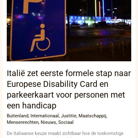
naar
Europese
Disability
Card
en
parkeerkaart
voor
personen
met
een
handicap
Italië zet eerste formele stap naar
Europese Disability Card en
parkeerkaart voor personen met
een handicap
Buitenland
,
Internationaal
,
Justitie
,
Maatschappij
,
Mensenrechten
,
Nieuws
,
Sociaal
De Italiaanse keuze maakt zichtbaar hoe de toekomstige