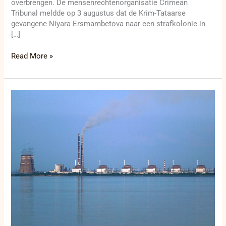
overbrengen. De mensenrechtenorganisatie Crimean
Tribunal meldde op 3 augustus dat de Krim-Tataarse
gevangene Niyara Ersmambetova naar een strafkolonie in
[…]
Read More »
Rusland
leidt
Oekraïense
jongeren
op
voor
toekomstige
banen
in
kerncentrale
Zaporizja