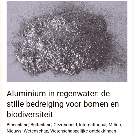
Aluminium
in
regenwater:
de
stille
bedreiging
voor
bomen
en
biodiversiteit
Aluminium in regenwater: de
stille bedreiging voor bomen en
biodiversiteit
Binnenland
,
Buitenland
,
Gezondheid
,
Internationaal
,
Milieu
,
Nieuws
,
Wetenschap
,
Wetenschappelijke ontdekkingen