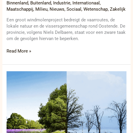
Binnenland
,
Buitenland
,
Industrie
,
Internationaal
,
Maatschappij
,
Milieu
,
Nieuws
,
Sociaal
,
Wetenschap
,
Zakelijk
Een groot windmolenproject bedreigt de vaarroutes, de
lokale natuur en de vissersgemeenschap rond Oostende. De
provincie, volgens Niels Delbaere, staat voor een zware taak
om de gevolgen hiervan te beperken.
Read More »
Vlaamse
regering:
Klimaatdoelstellingen
en
duurzame
ontwikkeling