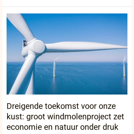
Dreigende
toekomst
voor
onze
kust:
groot
windmolenproject
zet
economie
en
natuur
onder
druk
Dreigende toekomst voor onze
kust: groot windmolenproject zet
economie en natuur onder druk