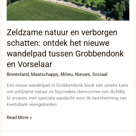
wandelpad
tussen
Grobbendonk
en
Vorselaar
Zeldzame natuur en verborgen
schatten: ontdek het nieuwe
wandelpad tussen Grobbendonk
en Vorselaar
Binnenland
,
Maatschappij
,
Milieu
,
Nieuws
,
Sociaal
Een nieuw wandelpad in Grobbendonk biedt een unieke kans
om zeldzame natuur en bijzondere diersoorten van dichtbij
te ervaren, met speciale aandacht voor de bescherming van
kwetsbare veengebieden.
Read More »