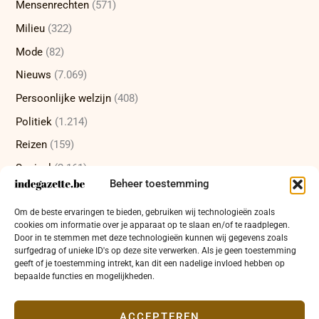
Mensenrechten
(571)
Milieu
(322)
Mode
(82)
Nieuws
(7.069)
Persoonlijke welzijn
(408)
Politiek
(1.214)
Reizen
(159)
Sociaal
(2.161)
Beheer toestemming
Sport
(232)
Om de beste ervaringen te bieden, gebruiken wij technologieën zoals
Technologie
(415)
cookies om informatie over je apparaat op te slaan en/of te raadplegen.
Uncategorized
(12)
Door in te stemmen met deze technologieën kunnen wij gegevens zoals
surfgedrag of unieke ID's op deze site verwerken. Als je geen toestemming
Wetenschap
(473)
geeft of je toestemming intrekt, kan dit een nadelige invloed hebben op
bepaalde functies en mogelijkheden.
Wetenschappelijke ontdekkingen
(337)
Zakelijk
(654)
ACCEPTEREN