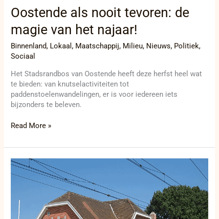
Oostende als nooit tevoren: de
magie van het najaar!
Binnenland
,
Lokaal
,
Maatschappij
,
Milieu
,
Nieuws
,
Politiek
,
Sociaal
Het Stadsrandbos van Oostende heeft deze herfst heel wat
te bieden: van knutselactiviteiten tot
paddenstoelenwandelingen, er is voor iedereen iets
bijzonders te beleven.
Read More »
Bomenkap
Kortemark:
Het
verhaal
dat
je