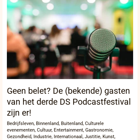
belet?
De
(bekende)
gasten
van
het
derde
DS
Podcastfestival
zijn
er!
Geen belet? De (bekende) gasten
van het derde DS Podcastfestival
zijn er!
Bedrijfsleven
,
Binnenland
,
Buitenland
,
Culturele
evenementen
,
Cultuur
,
Entertainment
,
Gastronomie
,
Gezondheid
,
Industrie
,
Internationaal
,
Justitie
,
Kunst
,