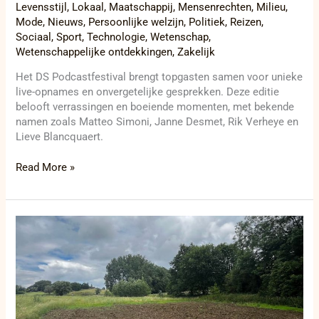
Levensstijl
,
Lokaal
,
Maatschappij
,
Mensenrechten
,
Milieu
,
Mode
,
Nieuws
,
Persoonlijke welzijn
,
Politiek
,
Reizen
,
Sociaal
,
Sport
,
Technologie
,
Wetenschap
,
Wetenschappelijke ontdekkingen
,
Zakelijk
Het DS Podcastfestival brengt topgasten samen voor unieke
live-opnames en onvergetelijke gesprekken. Deze editie
belooft verrassingen en boeiende momenten, met bekende
namen zoals Matteo Simoni, Janne Desmet, Rik Verheye en
Lieve Blancquaert.
Read More »
Nieuwe
wandelroutes
en
troostplekken
brengen
Asse
en