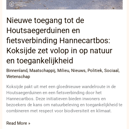
in
op
natuur
Nieuwe toegang tot de
en
toegankelijkheid
Houtsaegerduinen en
fietsverbinding Hannecartbos:
Koksijde zet volop in op natuur
en toegankelijkheid
Binnenland
,
Maatschappij
,
Milieu
,
Nieuws
,
Politiek
,
Sociaal
,
Wetenschap
Koksijde pakt uit met een gloednieuwe wandelroute in de
Houtsaegerduinen en een fietsverbinding door het
Hannecartbos. Deze initiatieven bieden inwoners en
bezoekers de kans om natuurbeleving en toegankelijkheid te
combineren met respect voor biodiversiteit en klimaat.
Read More »