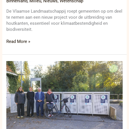
Binnenland
,
Milieu
,
Nieuws
,
Wetenschap
De Vlaamse Landmaatschappij roept gemeenten op om deel
te nemen aan een nieuw project voor de uitbreiding van
houtkanten, essentieel voor klimaatbestendigheid en
biodiversiteit.
Read More »
Nieuwe
toegang
tot
de
Houtsaegerduinen
en
fietsverbinding
Hannecartbos:
Koksijde
zet
volop