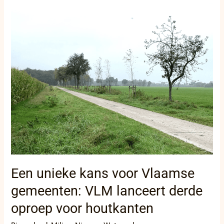
Een
unieke
kans
voor
Vlaamse
gemeenten:
VLM
lanceert
derde
oproep
voor
houtkanten
Een unieke kans voor Vlaamse
gemeenten: VLM lanceert derde
oproep voor houtkanten