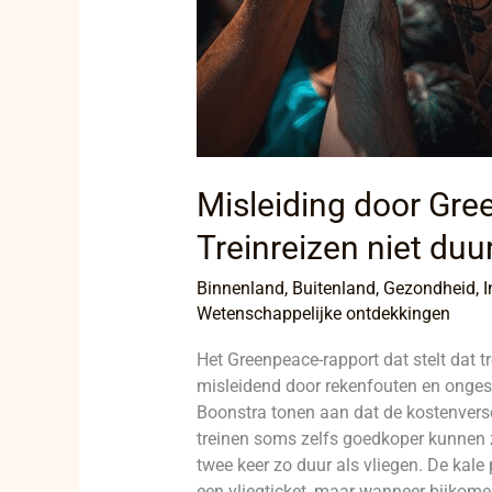
Misleiding door Gr
Treinreizen niet duu
Binnenland
,
Buitenland
,
Gezondheid
,
I
Wetenschappelijke ontdekkingen
Het Greenpeace-rapport dat stelt dat tre
misleidend door rekenfouten en onge
Boonstra tonen aan dat de kostenversc
treinen soms zelfs goedkoper kunnen zi
twee keer zo duur als vliegen. De kale p
een vliegticket, maar wanneer bijkom