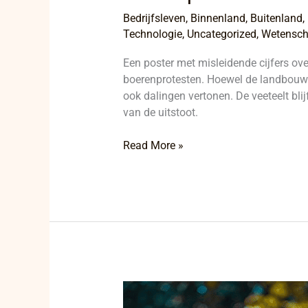
Bedrijfsleven
,
Binnenland
,
Buitenland
,
Technologie
,
Uncategorized
,
Wetensc
Een poster met misleidende cijfers over
boerenprotesten. Hoewel de landbouwse
ook dalingen vertonen. De veeteelt blij
van de uitstoot.
Read More »
Misleiding
door