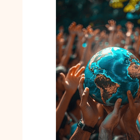
Greenpeace
ontmaskerd:
Treinreizen
niet
duurder
dan
vliegen