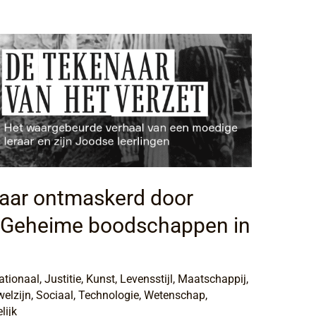
raar ontmaskerd door
e: Geheime boodschappen in
ationaal
,
Justitie
,
Kunst
,
Levensstijl
,
Maatschappij
,
welzijn
,
Sociaal
,
Technologie
,
Wetenschap
,
lijk