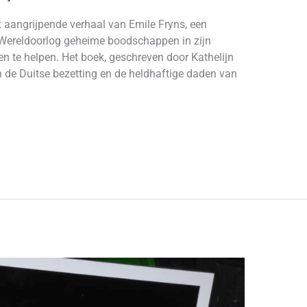
et aangrijpende verhaal van Emile Fryns, een
 Wereldoorlog geheime boodschappen in zijn
en te helpen. Het boek, geschreven door Kathelijn
 de Duitse bezetting en de heldhaftige daden van