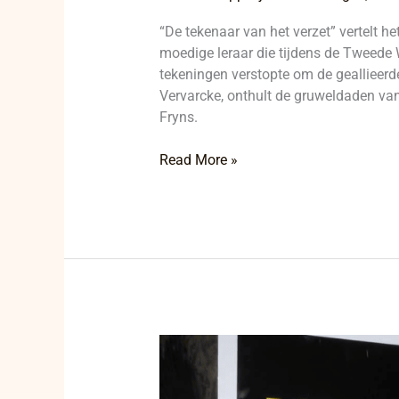
“De tekenaar van het verzet” vertelt h
moedige leraar die tijdens de Tweede
tekeningen verstopte om de geallieerd
Vervarcke, onthult de gruweldaden van
Fryns.
Read More »
Poster
met
misleidende