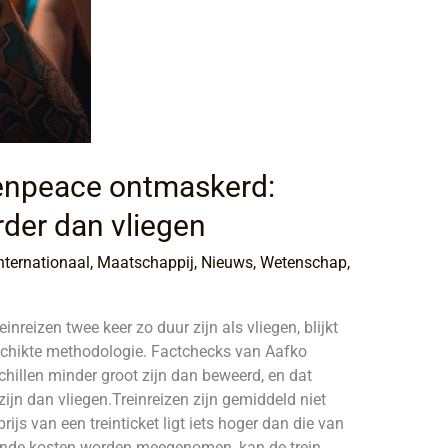
eenpeace ontmaskerd:
rder dan vliegen
nternationaal
,
Maatschappij
,
Nieuws
,
Wetenschap
,
inreizen twee keer zo duur zijn als vliegen, blijkt
schikte methodologie. Factchecks van Aafko
hillen minder groot zijn dan beweerd, en dat
jn dan vliegen.Treinreizen zijn gemiddeld niet
rijs van een treinticket ligt iets hoger dan die van
ende kosten worden meegenomen, kan de trein