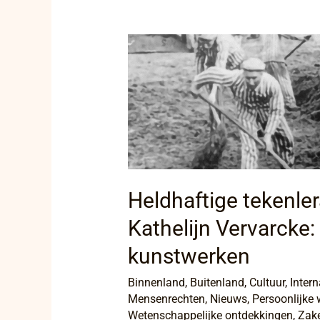
Heldhaftige
tekenleraar
ontmaskerd
door
Kathelijn
Vervarcke:
Geheime
boodschappen
in
Heldhaftige tekenle
kunstwerken
Kathelijn Vervarck
kunstwerken
Binnenland
,
Buitenland
,
Cultuur
,
Intern
Mensenrechten
,
Nieuws
,
Persoonlijke 
Wetenschappelijke ontdekkingen
,
Zake