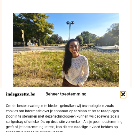
Beheer toestemming
Belgisch-Europees traject voor
vredeseducatie groeit vanuit een embryonale
Om de beste ervaringen te bieden, gebruiken wij technologieën zoals
fase
cookies om informatie over je apparaat op te slaan en/of te raadplegen.
Door in te stemmen met deze technologieën kunnen wij gegevens zoals
6 augustus 2026
surfgedrag of unieke ID's op deze site verwerken. Als je geen toestemming
geeft of je toestemming intrekt, kan dit een nadelige invloed hebben op