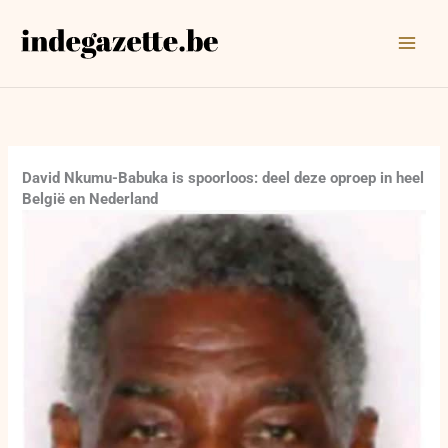
Ga
naar
de
inhoud
David Nkumu-Babuka is spoorloos: deel deze oproep in heel
België en Nederland