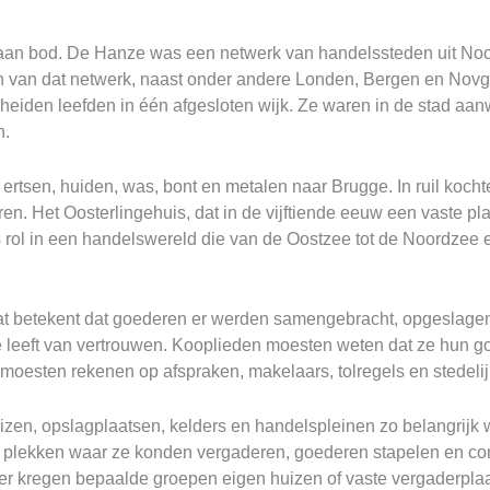
 aan bod. De Hanze was een netwerk van handelssteden uit No
en van dat netwerk, naast onder andere Londen, Bergen en Novg
heiden leefden in één afgesloten wijk. Ze waren in de stad aa
n.
ertsen, huiden, was, bont en metalen naar Brugge. In ruil kocht
. Het Oosterlingehuis, dat in de vijftiende eeuw een vaste plaa
ol in een handelswereld die van de Oostzee tot de Noordzee en 
Dat betekent dat goederen er werden samengebracht, opgeslagen
 Ze leeft van vertrouwen. Kooplieden moesten weten dat ze hun
 moesten rekenen op afspraken, makelaars, tolregels en stedeli
zen, opslagplaatsen, kelders en handelspleinen zo belangrijk w
n plekken waar ze konden vergaderen, goederen stapelen en c
ter kregen bepaalde groepen eigen huizen of vaste vergaderpla