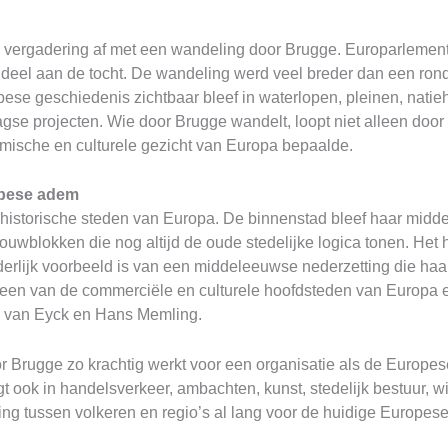
vergadering af met een wandeling door Brugge. Europarlements
deel aan de tocht. De wandeling werd veel breder dan een ro
se geschiedenis zichtbaar bleef in waterlopen, pleinen, natieh
gse projecten. Wie door Brugge wandelt, loopt niet alleen door
ische en culturele gezicht van Europa bepaalde.
opese adem
historische steden van Europa. De binnenstad bleef haar middel
ouwblokken die nog altijd de oude stedelijke logica tonen. Het 
rlijk voorbeeld is van een middeleeuwse nederzetting die haa
ot een van de commerciële en culturele hoofdsteden van Europa
n van Eyck en Hans Memling.
 Brugge zo krachtig werkt voor een organisatie als de Europese
ligt ook in handelsverkeer, ambachten, kunst, stedelijk bestuur,
ing tussen volkeren en regio’s al lang voor de huidige Europese 