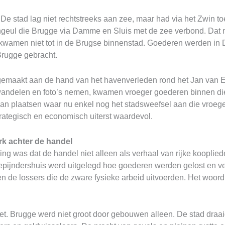
 De stad lag niet rechtstreeks aan zee, maar had via het Zwin 
ngeul die Brugge via Damme en Sluis met de zee verbond. Dat m
 kwamen niet tot in de Brugse binnenstad. Goederen werden in
Brugge gebracht.
gemaakt aan de hand van het havenverleden rond het Jan van Ey
 wandelen en foto’s nemen, kwamen vroeger goederen binnen di
aan plaatsen waar nu enkel nog het stadsweefsel aan die vroege
rategisch en economisch uiterst waardevol.
rk achter de handel
ng was dat de handel niet alleen als verhaal van rijke kooplie
pijndershuis werd uitgelegd hoe goederen werden gelost en ver
n de lossers die de zware fysieke arbeid uitvoerden. Het woord 
et. Brugge werd niet groot door gebouwen alleen. De stad draai