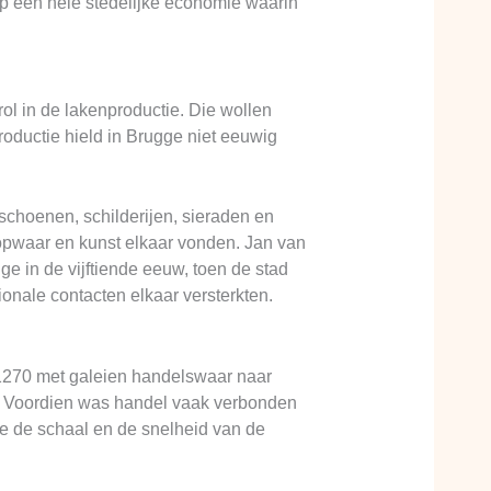
op een hele stedelijke economie waarin
l in de lakenproductie. Die wollen
oductie hield in Brugge niet eeuwig
schoenen, schilderijen, sieraden en
oopwaar en kunst elkaar vonden. Jan van
gge in de vijftiende eeuw, toen de stad
onale contacten elkaar versterkten.
 1270 met galeien handelswaar naar
. Voordien was handel vaak verbonden
de de schaal en de snelheid van de