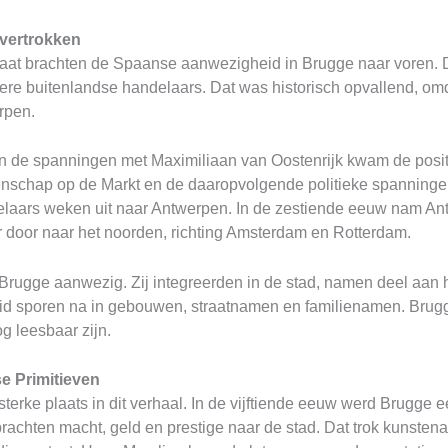
 vertrokken
aat brachten de Spaanse aanwezigheid in Brugge naar voren. 
ere buitenlandse handelaars. Dat was historisch opvallend, om
rpen.
 de spanningen met Maximiliaan van Oostenrijk kwam de positi
enschap op de Markt en de daaropvolgende politieke spanning
elaars weken uit naar Antwerpen. In de zestiende eeuw nam Ant
r door naar het noorden, richting Amsterdam en Rotterdam.
 Brugge aanwezig. Zij integreerden in de stad, namen deel aan
eid sporen na in gebouwen, straatnamen en familienamen. Brug
g leesbaar zijn.
e Primitieven
erke plaats in dit verhaal. In de vijftiende eeuw werd Brugge 
chten macht, geld en prestige naar de stad. Dat trok kunstena