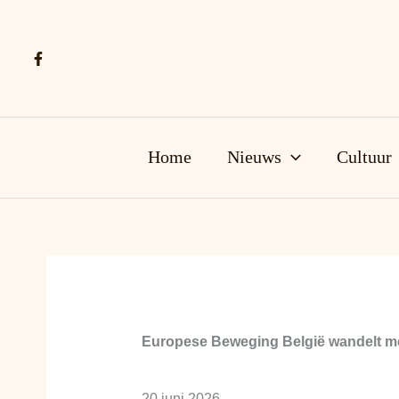
Ga
naar
de
inhoud
Home
Nieuws
Cultuur
Europese Beweging België wandelt me
20 juni 2026