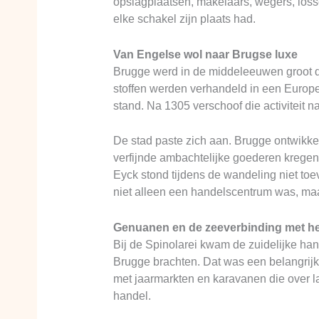
opslagplaatsen, makelaars, wegers, loss
elke schakel zijn plaats had.
Van Engelse wol naar Brugse luxe
Brugge werd in de middeleeuwen groot do
stoffen werden verhandeld in een Europe
stand. Na 1305 verschoof die activiteit n
De stad paste zich aan. Brugge ontwikkel
verfijnde ambachtelijke goederen kregen
Eyck stond tijdens de wandeling niet toev
niet alleen een handelscentrum was, maa
Genuanen en de zeeverbinding met he
Bij de Spinolarei kwam de zuidelijke ha
Brugge brachten. Dat was een belangrij
met jaarmarkten en karavanen die over l
handel.