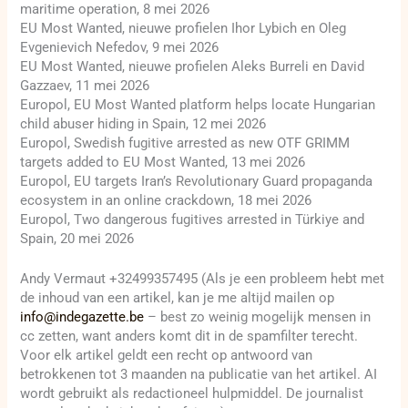
maritime operation, 8 mei 2026
EU Most Wanted, nieuwe profielen Ihor Lybich en Oleg
Evgenievich Nefedov, 9 mei 2026
EU Most Wanted, nieuwe profielen Aleks Burreli en David
Gazzaev, 11 mei 2026
Europol, EU Most Wanted platform helps locate Hungarian
child abuser hiding in Spain, 12 mei 2026
Europol, Swedish fugitive arrested as new OTF GRIMM
targets added to EU Most Wanted, 13 mei 2026
Europol, EU targets Iran’s Revolutionary Guard propaganda
ecosystem in an online crackdown, 18 mei 2026
Europol, Two dangerous fugitives arrested in Türkiye and
Spain, 20 mei 2026
Andy Vermaut +32499357495 (Als je een probleem hebt met
de inhoud van een artikel, kan je me altijd mailen op
info@indegazette.be
– best zo weinig mogelijk mensen in
cc zetten, want anders komt dit in de spamfilter terecht.
Voor elk artikel geldt een recht op antwoord van
betrokkenen tot 3 maanden na publicatie van het artikel. AI
wordt gebruikt als redactioneel hulpmiddel. De journalist