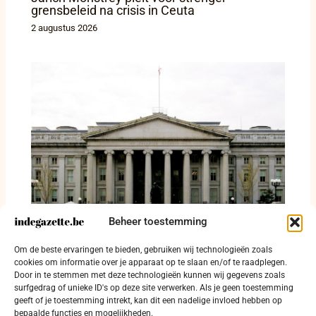
grensbeleid na crisis in Ceuta
2 augustus 2026
Beheer toestemming
Amerikaanse sancties richten zich op de
Om de beste ervaringen te bieden, gebruiken wij technologieën zoals
regiekamers van terreurnetwerken
cookies om informatie over je apparaat op te slaan en/of te raadplegen.
Door in te stemmen met deze technologieën kunnen wij gegevens zoals
2 augustus 2026
surfgedrag of unieke ID's op deze site verwerken. Als je geen toestemming
geeft of je toestemming intrekt, kan dit een nadelige invloed hebben op
bepaalde functies en mogelijkheden.