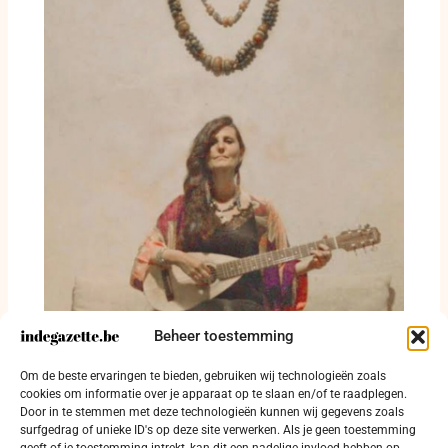
Beheer toestemming
Deborah Rose geeft extra schuurconcert in
Om de beste ervaringen te bieden, gebruiken wij technologieën zoals
Leke
cookies om informatie over je apparaat op te slaan en/of te raadplegen.
Door in te stemmen met deze technologieën kunnen wij gegevens zoals
31 juli 2026
surfgedrag of unieke ID's op deze site verwerken. Als je geen toestemming