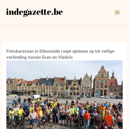
Ga
naar
de
inhoud
Fietskaravaan in Diksmuide roept opnieuw op tot veilige
verbinding tussen Esen en Vladslo