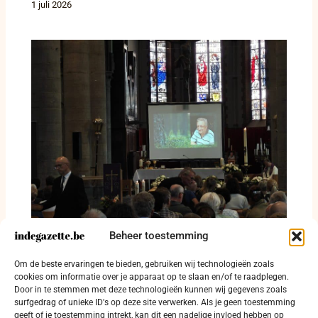
1 juli 2026
Beheer toestemming
De meester, de vader en de collegiale
reporter: Koekelare nam afscheid van Roger
Om de beste ervaringen te bieden, gebruiken wij technologieën zoals
Willems
cookies om informatie over je apparaat op te slaan en/of te raadplegen.
Door in te stemmen met deze technologieën kunnen wij gegevens zoals
1 juli 2026
surfgedrag of unieke ID's op deze site verwerken. Als je geen toestemming
geeft of je toestemming intrekt, kan dit een nadelige invloed hebben op