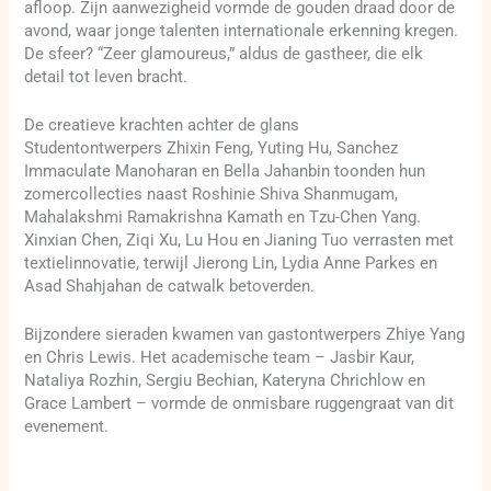
afloop. Zijn aanwezigheid vormde de gouden draad door de
avond, waar jonge talenten internationale erkenning kregen.
De sfeer? “Zeer glamoureus,” aldus de gastheer, die elk
detail tot leven bracht.
De creatieve krachten achter de glans
Studentontwerpers Zhixin Feng, Yuting Hu, Sanchez
Immaculate Manoharan en Bella Jahanbin toonden hun
zomercollecties naast Roshinie Shiva Shanmugam,
Mahalakshmi Ramakrishna Kamath en Tzu-Chen Yang.
Xinxian Chen, Ziqi Xu, Lu Hou en Jianing Tuo verrasten met
textielinnovatie, terwijl Jierong Lin, Lydia Anne Parkes en
Asad Shahjahan de catwalk betoverden.
Bijzondere sieraden kwamen van gastontwerpers Zhiye Yang
en Chris Lewis. Het academische team – Jasbir Kaur,
Nataliya Rozhin, Sergiu Bechian, Kateryna Chrichlow en
Grace Lambert – vormde de onmisbare ruggengraat van dit
evenement.