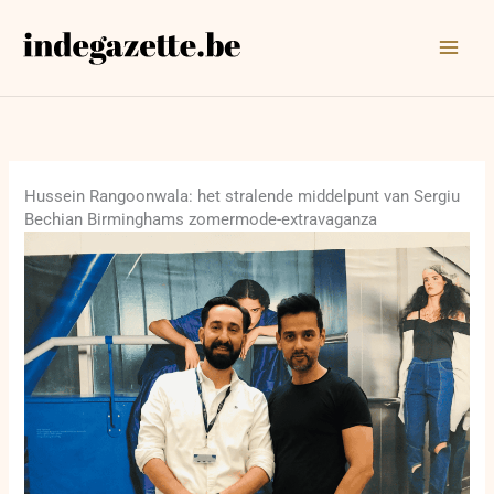
Ga
naar
de
inhoud
Hussein Rangoonwala: het stralende middelpunt van Sergiu
Bechian Birminghams zomermode-extravaganza