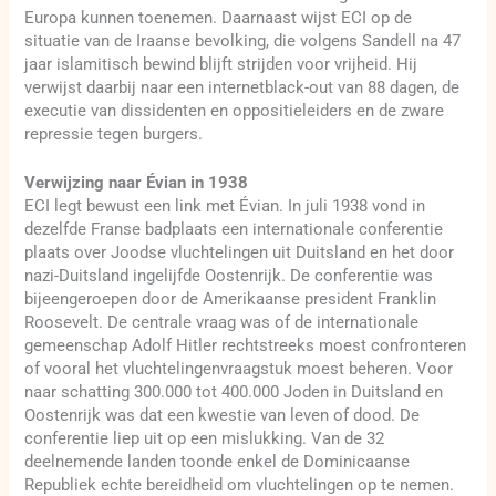
Europa kunnen toenemen. Daarnaast wijst ECI op de
situatie van de Iraanse bevolking, die volgens Sandell na 47
jaar islamitisch bewind blijft strijden voor vrijheid. Hij
verwijst daarbij naar een internetblack-out van 88 dagen, de
executie van dissidenten en oppositieleiders en de zware
repressie tegen burgers.
Verwijzing naar Évian in 1938
ECI legt bewust een link met Évian. In juli 1938 vond in
dezelfde Franse badplaats een internationale conferentie
plaats over Joodse vluchtelingen uit Duitsland en het door
nazi-Duitsland ingelijfde Oostenrijk. De conferentie was
bijeengeroepen door de Amerikaanse president Franklin
Roosevelt. De centrale vraag was of de internationale
gemeenschap Adolf Hitler rechtstreeks moest confronteren
of vooral het vluchtelingenvraagstuk moest beheren. Voor
naar schatting 300.000 tot 400.000 Joden in Duitsland en
Oostenrijk was dat een kwestie van leven of dood. De
conferentie liep uit op een mislukking. Van de 32
deelnemende landen toonde enkel de Dominicaanse
Republiek echte bereidheid om vluchtelingen op te nemen.