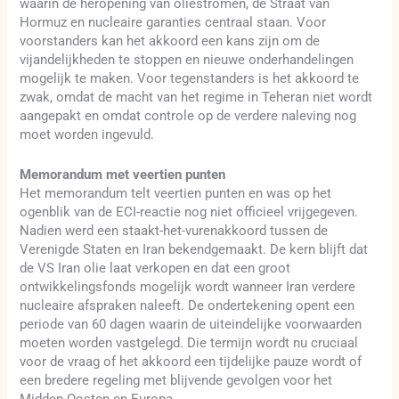
waarin de heropening van oliestromen, de Straat van
Hormuz en nucleaire garanties centraal staan. Voor
voorstanders kan het akkoord een kans zijn om de
vijandelijkheden te stoppen en nieuwe onderhandelingen
mogelijk te maken. Voor tegenstanders is het akkoord te
zwak, omdat de macht van het regime in Teheran niet wordt
aangepakt en omdat controle op de verdere naleving nog
moet worden ingevuld.
Memorandum met veertien punten
Het memorandum telt veertien punten en was op het
ogenblik van de ECI-reactie nog niet officieel vrijgegeven.
Nadien werd een staakt-het-vurenakkoord tussen de
Verenigde Staten en Iran bekendgemaakt. De kern blijft dat
de VS Iran olie laat verkopen en dat een groot
ontwikkelingsfonds mogelijk wordt wanneer Iran verdere
nucleaire afspraken naleeft. De ondertekening opent een
periode van 60 dagen waarin de uiteindelijke voorwaarden
moeten worden vastgelegd. Die termijn wordt nu cruciaal
voor de vraag of het akkoord een tijdelijke pauze wordt of
een bredere regeling met blijvende gevolgen voor het
Midden-Oosten en Europa.