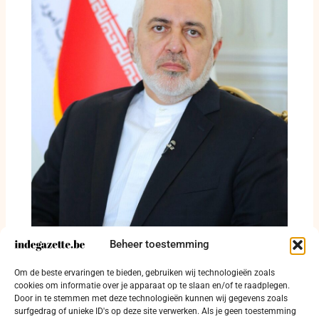
Beheer toestemming
Mohammad Javad Zarif waarschuwt voor
Om de beste ervaringen te bieden, gebruiken wij technologieën zoals
langdurige sluiting van Straat van Hormuz
cookies om informatie over je apparaat op te slaan en/of te raadplegen.
Door in te stemmen met deze technologieën kunnen wij gegevens zoals
4 augustus 2026
surfgedrag of unieke ID's op deze site verwerken. Als je geen toestemming