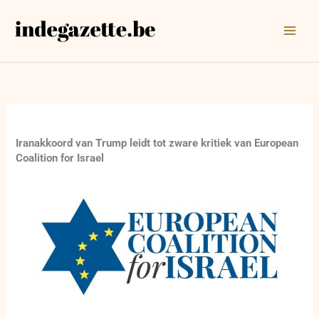
Ga
naar
de
inhoud
Iranakkoord van Trump leidt tot zware kritiek van European
Coalition for Israel