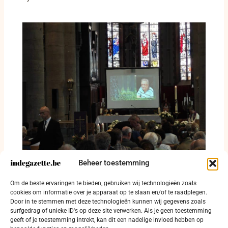
Beheer toestemming
De meester, de vader en de collegiale
reporter: Koekelare nam afscheid van Roger
Om de beste ervaringen te bieden, gebruiken wij technologieën zoals
Willems
cookies om informatie over je apparaat op te slaan en/of te raadplegen.
Door in te stemmen met deze technologieën kunnen wij gegevens zoals
1 juli 2026
surfgedrag of unieke ID's op deze site verwerken. Als je geen toestemming
geeft of je toestemming intrekt, kan dit een nadelige invloed hebben op