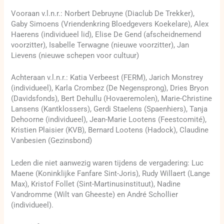
Vooraan v.l.n.r.: Norbert Debruyne (Diaclub De Trekker),
Gaby Simoens (Vriendenkring Bloedgevers Koekelare), Alex
Haerens (individueel lid), Elise De Gend (afscheidnemend
voorzitter), Isabelle Terwagne (nieuwe voorzitter), Jan
Lievens (nieuwe schepen voor cultuur)
Achteraan v.l.n.r.: Katia Verbeest (FERM), Jarich Monstrey
(individueel), Karla Crombez (De Negensprong), Dries Bryon
(Davidsfonds), Bert Dehullu (Hovaeremolen), Marie-Christine
Lansens (Kantklossers), Gerdi Staelens (Spaenhiers), Tanja
Dehoorne (individueel), Jean-Marie Lootens (Feestcomité),
Kristien Plaisier (KVB), Bernard Lootens (Hadock), Claudine
Vanbesien (Gezinsbond)
Leden die niet aanwezig waren tijdens de vergadering: Luc
Maene (Koninklijke Fanfare Sint-Joris), Rudy Willaert (Lange
Max), Kristof Follet (Sint-Martinusinstituut), Nadine
Vandromme (Wilt van Gheeste) en André Schollier
(individueel).