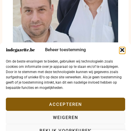
Beheer toestemming
Twee bedragen, één plan: de O mens licht
Om de beste ervaringen te bieden, gebruiken wij technologieën zoals
Oostendse zwerfvuilcijfers toe
cookies om informatie over je apparaat op te slaan en/of te raadplegen.
Door in te stemmen met deze technologieën kunnen wij gegevens zoals
1 augustus 2026
surfgedrag of unieke ID's op deze site verwerken. Als je geen toestemming
geeft of je toestemming intrekt, kan dit een nadelige invloed hebben op
bepaalde functies en mogelijkheden.
ACCEPTEREN
WEIGEREN
Copyright © 2026 indegazette.be |
Privacy
•
Cookies
•
BEKIJK VOORKEUREN