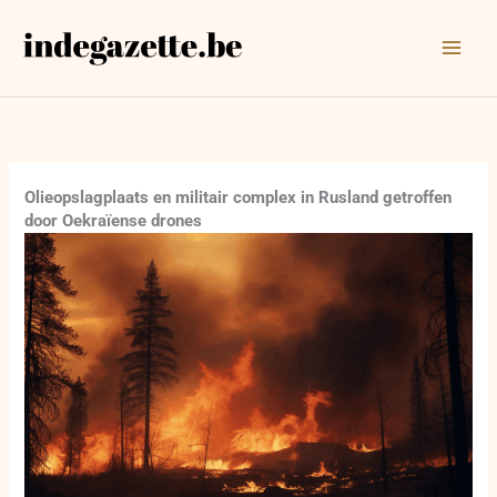
Ga
naar
de
inhoud
Olieopslagplaats en militair complex in Rusland getroffen
door Oekraïense drones