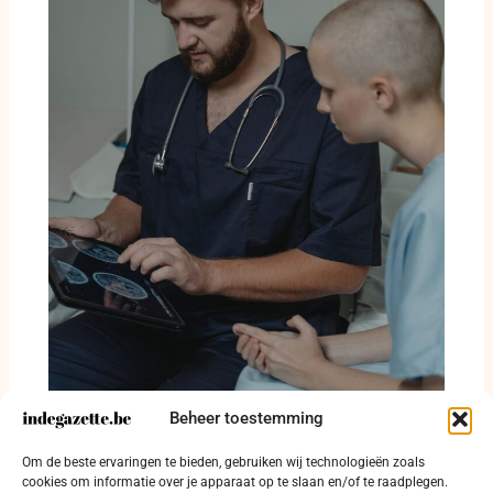
Beheer toestemming
Oostende betaalt huur om huisarts naar
Om de beste ervaringen te bieden, gebruiken wij technologieën zoals
Zandvoorde te halen
cookies om informatie over je apparaat op te slaan en/of te raadplegen.