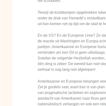
liet schudden.
Terwijl de kruitdampen opgetrokken leke
onder de druk van Hemedti’s onstuitbar
uit Iran komen net op tijd om de stad te 
En de VS? En de Europese Unie? Ze staan
de reactie uit Washington en Europa ech
partijen. Amerikaanse en Europese human
verslinden als een Dit is geen alledaags 
Soedan de volgende Hezbollah worden, of 
één ding is zeker: De wereld kan niet sto
verhaal is nog lang niet afgelopen!
Amerikaanse en Europese belangen word
Zet je gordels vast, want Iran is van pla
van pragmatische tactieken en explosieve
aandacht van Amerikanen naar thuis geri
nationalistisch verlangen en ook een relig