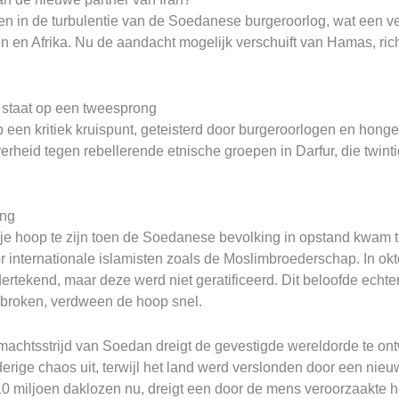
nen in de turbulentie van de Soedanese burgeroorlog, wat een 
en en Afrika. Nu de aandacht mogelijk verschuift van Hamas, ri
 staat op een tweesprong
op een kritiek kruispunt, geteisterd door burgeroorlogen en hong
eid tegen rebellerende etnische groepen in Darfur, die twintig
ing
e hoop te zijn toen de Soedanese bevolking in opstand kwam teg
 internationale islamisten zoals de Moslimbroederschap. In ok
rtekend, maar deze werd niet geratificeerd. Dit beloofde echter
broken, verdween de hoop snel.
machtsstrijd van Soedan dreigt de gevestigde wereldorde te ont
derige chaos uit, terwijl het land werd verslonden door een nie
10 miljoen daklozen nu, dreigt een door de mens veroorzaakte