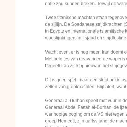
natie zou kunnen breken. Terwijl de werel
Twee titanische machten staan tegenover
de zijlijn. De Soedanese strijdkrachten
in Egypte en internationale islamitische
woestijnkrijgers in Tsjaad en strijdlustig
Wacht even, er is nog meer! Iran doemt o
Met beloftes van geavanceerde wapens e
begeeft Iran zich opnieuw in het strijdg
Dit is geen spel, maar een strijd om te 
zetten van grootmachten. Blijf alert, want 
Generaal al-Burhan speelt met vuur in d
Generaal Abdel Fattah al-Burhan, de ijz
wanhopige poging om de VS niet tegen zic
greep Hemedti, zijn aartsvijand, de mac