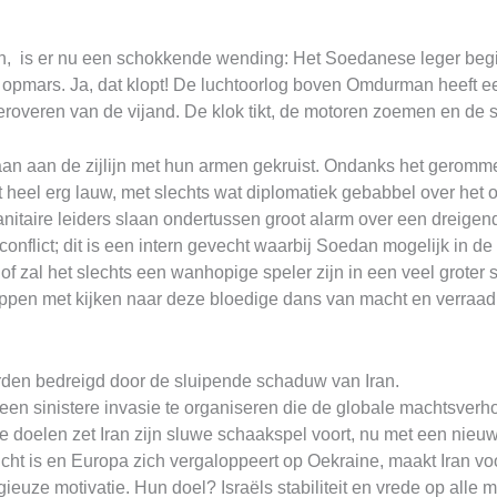
n, is er nu een schokkende wending: Het Soedanese leger begint
e opmars. Ja, dat klopt! De luchtoorlog boven Omdurman heeft 
heroveren van de vijand. De klok tikt, de motoren zoemen en de 
 aan de zijlijn met hun armen gekruist. Ondanks het gerommel
t heel erg lauw, met slechts wat diplomatiek gebabbel over het
itaire leiders slaan ondertussen groot alarm over een dreige
conflict; dit is een intern gevecht waarbij Soedan mogelijk in de
zal het slechts een wanhopige speler zijn in een veel groter s
ppen met kijken naar deze bloedige dans van macht en verraad in 
en bedreigd door de sluipende schaduw van Iran.
n een sinistere invasie te organiseren die de globale machtsver
 doelen zet Iran zijn sluwe schaakspel voort, nu met een nieuw
cht is en Europa zich vergaloppeert op Oekraine, maakt Iran v
ieuze motivatie. Hun doel? Israëls stabiliteit en vrede op alle m