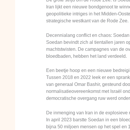
Iran lijkt een nieuwe bondgenoot te win
geopolitieke intriges in het Midden-Oost
strategische westkant van de Rode Zee.
Decennialang conflict en chaos: Soedan
Soedan bevindt zich al tientallen jaren 
machtstwisten. De campagnes van de overh
bloedbaden, hebben het land verdeeld.
Een beetje hoop en een nieuwe bedreig
Tussen 2018 en 2022 leek er een sprankj
van generaal Omar Bashir, gesteund door
normalisatieovereenkomst met Israël onde
democratische overgang ruw werd onder
De inmenging van Iran in de explosieve 
In april 2023 barstte Soedan in een bloe
bijna 50 miljoen mensen op het spel en 