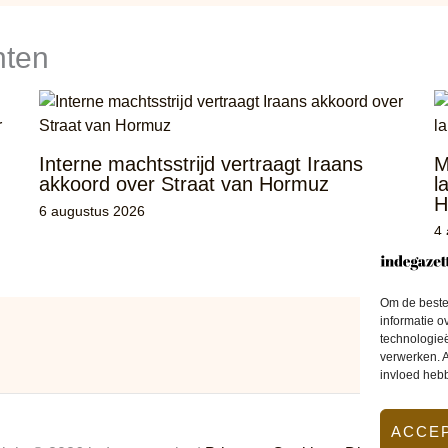
hten
Interne machtsstrijd vertraagt Iraans
M
akkoord over Straat van Hormuz
l
H
6 augustus 2026
4
Om de beste 
informatie o
technologieë
verwerken. A
invloed heb
ACCE