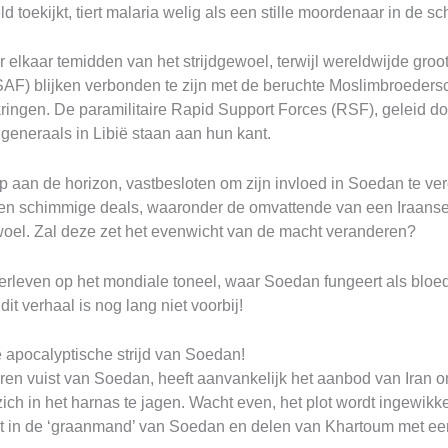
d toekijkt, tiert malaria welig als een stille moordenaar in de 
 elkaar temidden van het strijdgewoel, terwijl wereldwijde gr
 (SAF) blijken verbonden te zijn met de beruchte Moslimbroede
 kringen. De paramilitaire Rapid Support Forces (RSF), geleid 
e generaals in Libië staan aan hun kant.
p aan de horizon, vastbesloten om zijn invloed in Soedan te ve
n schimmige deals, waaronder de omvattende van een Iraanse 
ewoel. Zal deze zet het evenwicht van de macht veranderen?
overleven op het mondiale toneel, waar Soedan fungeert als bloe
dit verhaal is nog lang niet voorbij!
e apocalyptische strijd van Soedan!
eren vuist van Soedan, heeft aanvankelijk het aanbod van Iran 
h in het harnas te jagen. Wacht even, het plot wordt ingewikkeld
ht in de ‘graanmand’ van Soedan en delen van Khartoum met ee