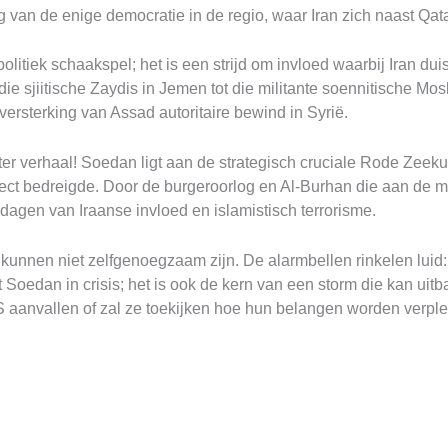
 van de enige democratie in de regio, waar Iran zich naast Qata
itiek schaakspel; het is een strijd om invloed waarbij Iran duis
n die sjiitische Zaydis in Jemen tot die militante soennitische M
ersterking van Assad autoritaire bewind in Syrië.
ister verhaal! Soedan ligt aan de strategisch cruciale Rode Zeek
irect bedreigde. Door de burgeroorlog en Al-Burhan die aan de m
 dagen van Iraanse invloed en islamistisch terrorisme.
U kunnen niet zelfgenoegzaam zijn. De alarmbellen rinkelen lu
Soedan in crisis; het is ook de kern van een storm die kan uitbar
 aanvallen of zal ze toekijken hoe hun belangen worden verplett