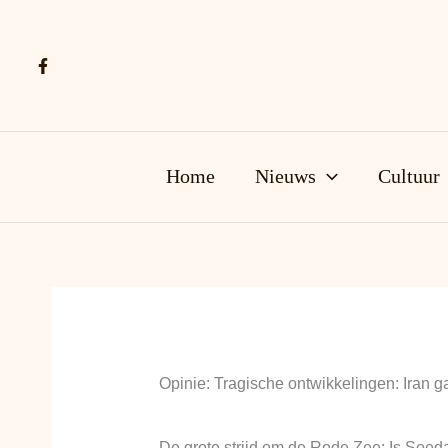
Ga
naar
de
inhoud
Home
Nieuws
Cultuur
Opinie: Tragische ontwikkelingen: Iran ga
De grote strijd om de Rode Zee: Is Soed