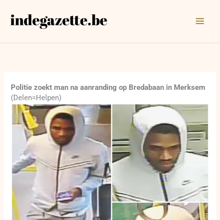
Ga
naar
de
inhoud
Politie zoekt man na aanranding op Bredabaan in Merksem
(Delen=Helpen)