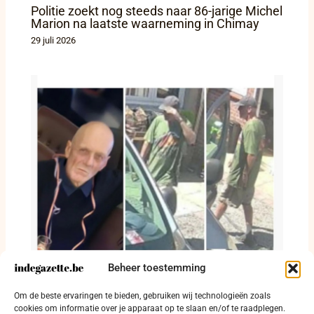
Politie zoekt nog steeds naar 86-jarige Michel
Marion na laatste waarneming in Chimay
29 juli 2026
Beheer toestemming
Michel Gaspard nog steeds niet gevonden:
Om de beste ervaringen te bieden, gebruiken wij technologieën zoals
dringende oproep om massaal te delen
cookies om informatie over je apparaat op te slaan en/of te raadplegen.