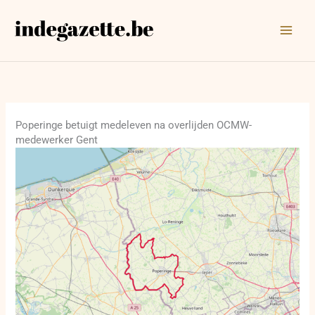
Ga
naar
de
inhoud
Poperinge betuigt medeleven na overlijden OCMW-
medewerker Gent