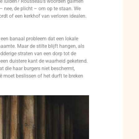
 te luiden? Rousseau’s woorden galmen
ht – nee, de plicht – om op te staan. We
dt of een kerkhof van verloren idealen.
, een banaal probleem dat een lokale
amte. Maar de stilte blijft hangen, als
odderige straten van een dorp tot de
 een duistere kant de waarheid geketend.
t die haar burgers niet beschermt,
ë moet beslissen of het durft te breken