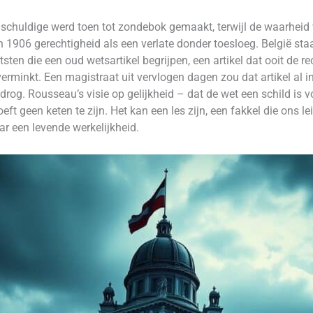
onschuldige werd toen tot zondebok gemaakt, terwijl de waarhei
in 1906 gerechtigheid als een verlate donder toesloeg. België sta
tsten die een oud wetsartikel begrijpen, een artikel dat ooit de r
erminkt. Een magistraat uit vervlogen dagen zou dat artikel al 
og. Rousseau’s visie op gelijkheid – dat de wet een schild is v
oeft geen keten te zijn. Het kan een les zijn, een fakkel die ons 
ar een levende werkelijkheid.