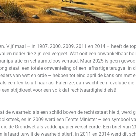
en. Vijf maal – in 1987, 2000, 2009, 2011 en 2014 – heeft de top
vallen ridder die zijn eed vergeet. Wat ooit een onwankelbaar bo
anipulatie en schaamteloos verraad. Maar 2025 is geen gewoon j
g staat: een totale omwenteling of een lafhartige terugval in 
oeders van wet en orde – hebben tot eind april de kans om met ee
 als een feniks uit haar as. Falen ze, dan wacht een revolutie d
is een strijdkreet voor een volk dat rechtvaardigheid eist!
dat de waarheid als een schild boven de rechtsstaat hield, werd 
dolksteek, en in 2009 werd een Eerste Minister – een symbool v
k die de Grondwet als voddenpapier verscheurde. Een brief van 28
lafaard terwijl de waarheid stierf. In 2011 en 2014 werd dit sch