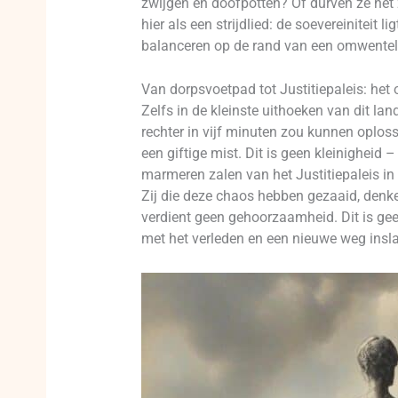
zwijgen en doofpotten? Of durven ze het
hier als een strijdlied: de soevereiniteit l
balanceren op de rand van een omwentelin
Van dorpsvoetpad tot Justitiepaleis: het o
Zelfs in de kleinste uithoeken van dit la
rechter in vijf minuten zou kunnen oplos
een giftige mist. Dit is geen kleinigheid 
marmeren zalen van het Justitiepaleis i
Zij die deze chaos hebben gezaaid, denke
verdient geen gehoorzaamheid. Dit is geen
met het verleden en een nieuwe weg insla