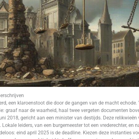
erschrijven
rd, een klaroenstoot die door de gangen van de macht echode. V
e: graaf naar de waarheid, haal twee vergeten documenten boven
juni 2018, gericht aan een minister van destijds. Deze relikwieë
Lokale leiders, van een burgemeester tot een vrederechter, en na
eloos: eind april 2025 is de deadline. Kiezen deze instanties 