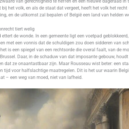
 zwaard van gerechtigheid te heffen en een nieuwe dageraad in
igt bij het volk, en als de staat dat vergeet, heeft het volk het rec
g, en de uitkomst zal bepalen of België een land van helden wor
nrecht tiert welig
nd ettert de wonde. In een gemeente ligt een voetpad geblokkeerd
sen met een vonnis dat de schuldigen zou doen sidderen van scha
– het is een spiegel van een rechtsorde die overal faalt, van de m
n Brussel. Daar, in de schaduw van dat imposante gebouw, houdt
n dat ze onaantastbaar zijn. Maar Rousseau wist beter: een staa
 tijd voor halfslachtige maatregelen. Dit is het uur waarin Belgi
at – een weg van moed, niet van lafheid.