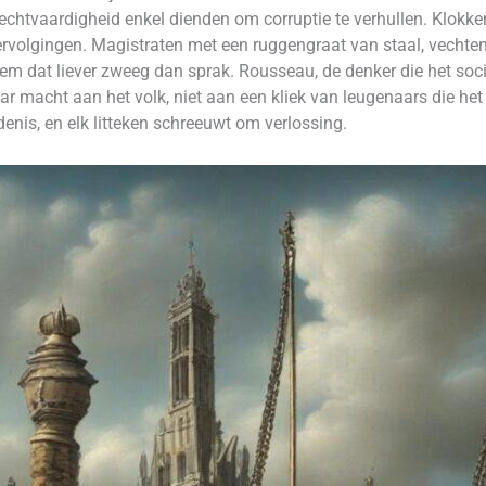
chtvaardigheid enkel dienden om corruptie te verhullen. Klokken
rvolgingen. Magistraten met een ruggengraat van staal, vechten
em dat liever zweeg dan sprak. Rousseau, de denker die het socia
r macht aan het volk, niet aan een kliek van leugenaars die het
enis, en elk litteken schreeuwt om verlossing.