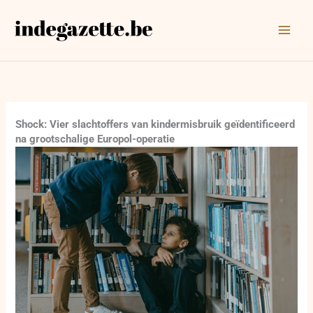
Ga
naar
de
inhoud
Shock: Vier slachtoffers van kindermisbruik geïdentificeerd
na grootschalige Europol-operatie