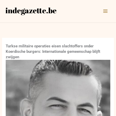
Ga
naar
de
inhoud
Turkse militaire operaties eisen slachtoffers onder
Koerdische burgers: Internationale gemeenschap blijft
zwijgen