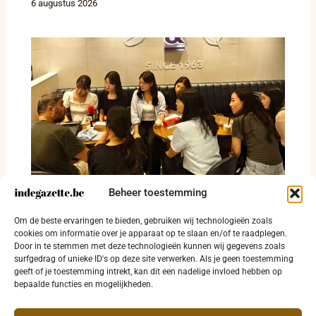
6 augustus 2026
Beheer toestemming
Lotfi Amine Hachemi licht internationale
Om de beste ervaringen te bieden, gebruiken wij technologieën zoals
betekenis van 16 mei toe in Zuid-Korea
cookies om informatie over je apparaat op te slaan en/of te raadplegen.
Door in te stemmen met deze technologieën kunnen wij gegevens zoals
6 augustus 2026
surfgedrag of unieke ID's op deze site verwerken. Als je geen toestemming
geeft of je toestemming intrekt, kan dit een nadelige invloed hebben op
bepaalde functies en mogelijkheden.